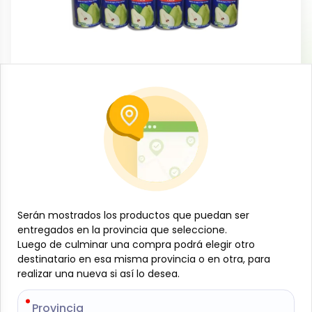
Venta mayorista
Caja de jugos sabor Pera, Jumex (24 x
335 ml)
-
JUMEX
SKU:
MAY-001-2075
$
16
20
Serán mostrados los productos que puedan ser
Serán mostrados los productos que puedan ser
Especificaciones
entregados en la provincia que seleccione.
entregados en la provincia que seleccione.
Luego de culminar una compra podrá elegir otro
Luego de culminar una compra podrá elegir otro
destinatario en esa misma provincia o en otra, para
destinatario en esa misma provincia o en otra, para
-
+
realizar una nueva si así lo desea.
realizar una nueva si así lo desea.
Añadir al carrito
Provincia
Provincia