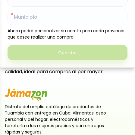
Caja de jugos sabor pera Jumex, presentada en 24
latas individuales de 335 ml cada una, ideal para
Municipio
Municipio
negocios, cafeterías, eventos. Elaborado con néctar
de fruta, ofrece un sabor dulce y refrescante que lo
Ahora podrá personalizar su carrito para cada provincia
Ahora podrá personalizar su carrito para cada provincia
convierte en una opción práctica y de alta rotación.
que desee realizar una compra
que desee realizar una compra
Su formato en lata facilita el almacenamiento,
conservación y transporte, siendo perfecto para
Guardar
Guardar
consumo inmediato o distribución en puntos de
venta. Producto confiable y reconocido por su
calidad, ideal para compras al por mayor.
Disfruta del amplio catálogo de productos de
Tuambia con entrega en Cuba. Alimentos, aseo
personal y del hogar, electrodomésticos y
ferretería a los mejores precios y con entregas
rápidas y seguras.