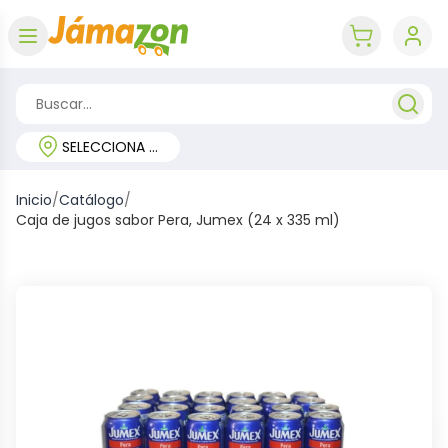
Abrir menú
key 'cart (e
SELECCIONA TU REGIÓN
Inicio
/
Catálogo
/
Caja de jugos sabor Pera, Jumex (24 x 335 ml)