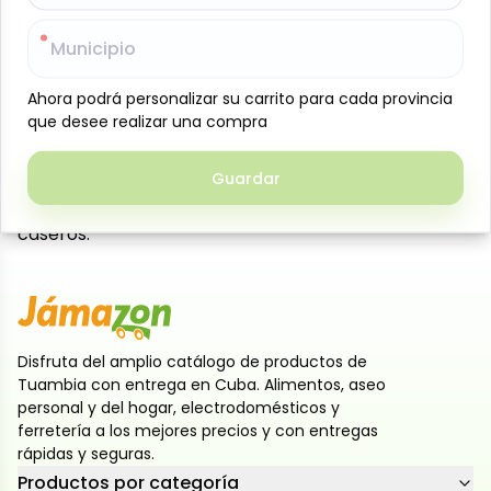
repostería como agente leudante para preparar
Municipio
Municipio
panes, galletas y pasteles, aportando una textura
ligera y esponjosa. También resulta muy práctico
Ahora podrá personalizar su carrito para cada provincia
Ahora podrá personalizar su carrito para cada provincia
para la limpieza doméstica, ya que ayuda a eliminar
que desee realizar una compra
que desee realizar una compra
olores, desinfectar superficies y mantener la
frescura en refrigeradores y ambientes. Además, es
Guardar
Guardar
útil como neutralizador de acidez y en cuidados
personales, como enjuagues bucales o exfoliantes
caseros.
Disfruta del amplio catálogo de productos de
Tuambia con entrega en Cuba. Alimentos, aseo
personal y del hogar, electrodomésticos y
ferretería a los mejores precios y con entregas
rápidas y seguras.
Productos por categoría