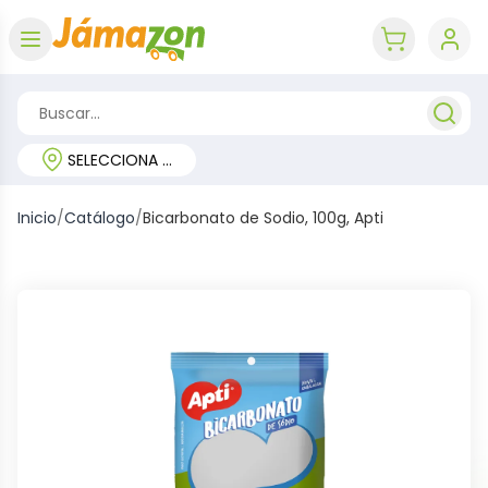
Abrir menú
key 'cart (e
SELECCIONA TU REGIÓN
Inicio
/
Catálogo
/
Bicarbonato de Sodio, 100g, Apti