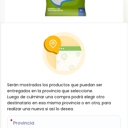
Condimentos
Bicarbonato de Sodio, 100g, Apti
-
APTI
SKU:
B-JAM-001-827
$
0
76
Especificaciones
Serán mostrados los productos que puedan ser
Serán mostrados los productos que puedan ser
entregados en la provincia que seleccione.
entregados en la provincia que seleccione.
-
+
Luego de culminar una compra podrá elegir otro
Luego de culminar una compra podrá elegir otro
destinatario en esa misma provincia o en otra, para
destinatario en esa misma provincia o en otra, para
realizar una nueva si así lo desea.
realizar una nueva si así lo desea.
Añadir al carrito
El bicarbonato de sodio Apti es un producto versátil
Provincia
Provincia
y de gran utilidad en el hogar. Puede emplearse en