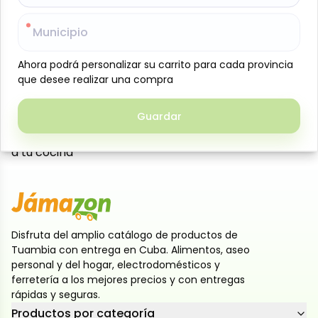
sabor. Perfecto para asados, guisos, mechados o
Municipio
Municipio
preparaciones al horno, aporta jugosidad y
consistencia a cada plato. Su versatilidad lo
Ahora podrá personalizar su carrito para cada provincia
Ahora podrá personalizar su carrito para cada provincia
convierte en un aliado ideal para comidas familiares
que desee realizar una compra
que desee realizar una compra
o recetas especiales del día a día. Muy rendidor,
permite disfrutar de porciones generosas sin
Guardar
Guardar
sacrificar calidad ni sabor. Disponible en
presentación de 1 kg, listo para llevar la mejor carne
a tu cocina
Disfruta del amplio catálogo de productos de
Tuambia con entrega en Cuba. Alimentos, aseo
personal y del hogar, electrodomésticos y
ferretería a los mejores precios y con entregas
rápidas y seguras.
Productos por categoría