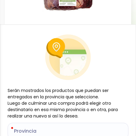
Carnes
Boliche de res, 1 kg, La Isla
-
LA ISLA
SKU:
B-JAM-001-1325
$
14
44
$
6.55
/
lb
Especificaciones
Serán mostrados los productos que puedan ser
Serán mostrados los productos que puedan ser
entregados en la provincia que seleccione.
entregados en la provincia que seleccione.
-
+
Luego de culminar una compra podrá elegir otro
Luego de culminar una compra podrá elegir otro
destinatario en esa misma provincia o en otra, para
destinatario en esa misma provincia o en otra, para
realizar una nueva si así lo desea.
realizar una nueva si así lo desea.
Añadir al carrito
Corte firme y sabroso de res importada,
Provincia
Provincia
cuidadosamente seleccionado por su textura y