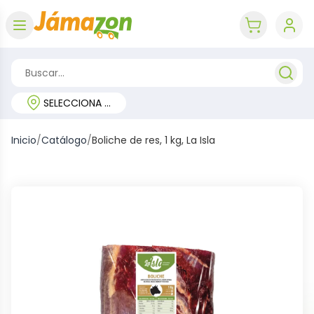
Abrir menú
key 'cart (e
SELECCIONA TU REGIÓN
Inicio
/
Catálogo
/
Boliche de res, 1 kg, La Isla