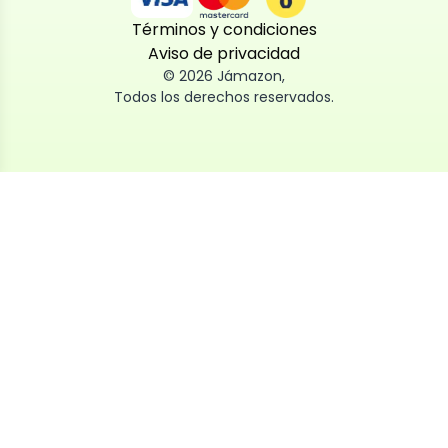
Términos y condiciones
Aviso de privacidad
©
2026
Jámazon
,
Todos los derechos reservados.
Utilizamos cookies
Utilizamos cookies propias y de terceros, tanto de
sesión como persistentes, para que la navegación
por nuestra web sea fácil, segura y personalizada.
También las usamos para obtener estadísticas,
analizar el uso del sitio y adaptar su contenido a ti.
Puedes aceptar, rechazar o configurar las cookies
ahora, y modificar tu consentimiento en cualquier
momento
Al dar click en
Aceptar
, aceptas nuestro uso de cookies.
Política de privacidad y cookies