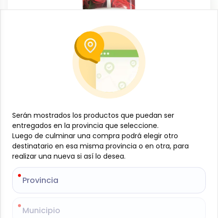
Limpieza del hogar
Cesta aromatizante para inodoro, 40 g,
aromas variados
-
Serán mostrados los productos que puedan ser
Serán mostrados los productos que puedan ser
LIAODA
SKU:
B-JAM-001-917
$
2
entregados en la provincia que seleccione.
entregados en la provincia que seleccione.
16
Luego de culminar una compra podrá elegir otro
Luego de culminar una compra podrá elegir otro
destinatario en esa misma provincia o en otra, para
destinatario en esa misma provincia o en otra, para
realizar una nueva si así lo desea.
realizar una nueva si así lo desea.
Especificaciones
Provincia
Provincia
-
+
Añadir al carrito
Municipio
Municipio