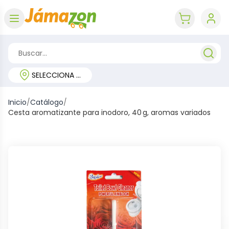
Abrir menú
key 'cart (e
SELECCIONA TU REGIÓN
Inicio
/
Catálogo
/
Cesta aromatizante para inodoro, 40 g, aromas variados