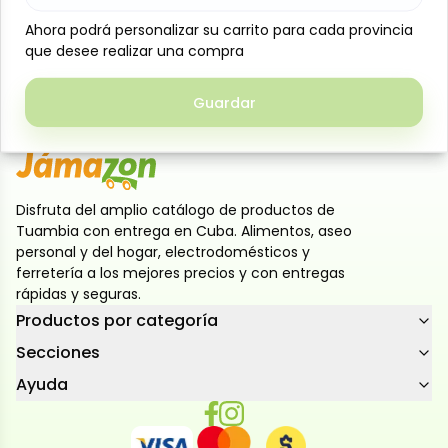
Mantén tu inodoro limpio y fresco con esta cesta
Ahora podrá personalizar su carrito para cada provincia
Ahora podrá personalizar su carrito para cada provincia
limpiadora de 40 g. Disponible en aromas rosa,
que desee realizar una compra
que desee realizar una compra
lavanda o limón, ayuda a eliminar malos olores y deja
un ambiente agradable en el baño.
Guardar
Guardar
Disfruta del amplio catálogo de productos de
Tuambia con entrega en Cuba. Alimentos, aseo
personal y del hogar, electrodomésticos y
ferretería a los mejores precios y con entregas
rápidas y seguras.
Productos por categoría
Secciones
Ayuda