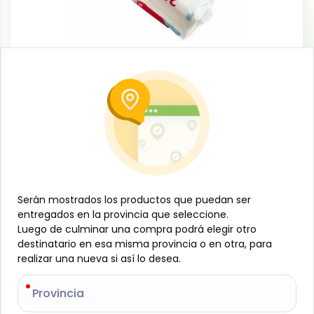
Aseo personal
Compresa extraplana, 20 u, Afectiva
-
VARIAS MARCAS
SKU:
B-JAM-001-1446
$
2
00
Especificaciones
Serán mostrados los productos que puedan ser
Serán mostrados los productos que puedan ser
entregados en la provincia que seleccione.
entregados en la provincia que seleccione.
Luego de culminar una compra podrá elegir otro
Luego de culminar una compra podrá elegir otro
-
+
destinatario en esa misma provincia o en otra, para
destinatario en esa misma provincia o en otra, para
realizar una nueva si así lo desea.
realizar una nueva si así lo desea.
Añadir al carrito
Provincia
Provincia
Compresa extraplana, 20 u, Afectiva: diseñada para
brindar máxima comodidad y discreción, gracias a su