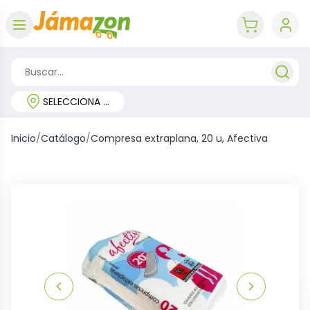
Abrir menú
key 'cart (e
SELECCIONA TU REGIÓN
Inicio
/
Catálogo
/
Compresa extraplana, 20 u, Afectiva