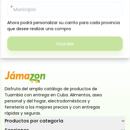
formato ultradelgado que se adapta suavemente al
Municipio
Municipio
cuerpo. Ofrece alta capacidad de absorción y
protección confiable durante todo el día, ayudando
Ahora podrá personalizar su carrito para cada provincia
Ahora podrá personalizar su carrito para cada provincia
a mantener una sensación de frescura y seguridad.
que desee realizar una compra
que desee realizar una compra
Su cubierta suave cuida la piel, mientras su diseño
anatómico permite libertad de movimiento sin
Guardar
Guardar
molestias. Ideal para el uso diario, combinando
protección, confort y confianza en cada momento
Disfruta del amplio catálogo de productos de
Tuambia con entrega en Cuba. Alimentos, aseo
personal y del hogar, electrodomésticos y
ferretería a los mejores precios y con entregas
rápidas y seguras.
Productos por categoría