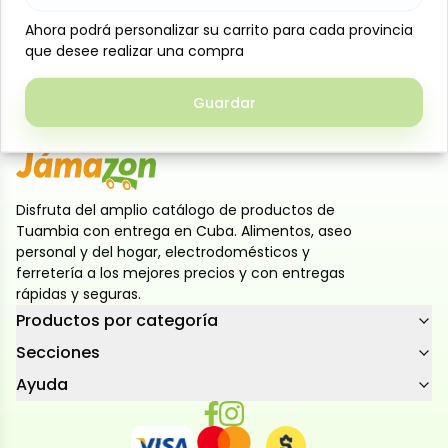
Jugo Jumex en lata 335 ml, 6 unidades sabor mango.
Ahora podrá personalizar su carrito para cada provincia
Ahora podrá personalizar su carrito para cada provincia
Elaborado con néctar de fruta real, no es
que desee realizar una compra
que desee realizar una compra
concentrado ni jugo diluido. Textura suave y
ligeramente espesa, sabor dulce y natural.
Guardar
Guardar
Disfruta del amplio catálogo de productos de
Tuambia con entrega en Cuba. Alimentos, aseo
personal y del hogar, electrodomésticos y
ferretería a los mejores precios y con entregas
rápidas y seguras.
Productos por categoría
Secciones
Ayuda