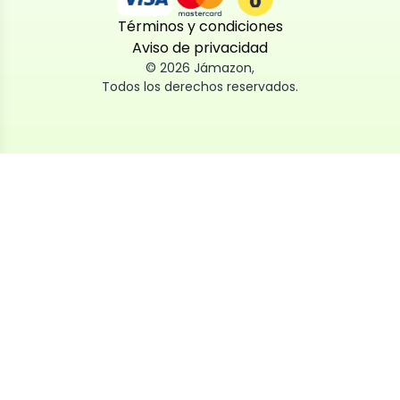
Términos y condiciones
Aviso de privacidad
©
2026
Jámazon
,
Todos los derechos reservados.
Utilizamos cookies
Utilizamos cookies propias y de terceros, tanto de
sesión como persistentes, para que la navegación
por nuestra web sea fácil, segura y personalizada.
También las usamos para obtener estadísticas,
analizar el uso del sitio y adaptar su contenido a ti.
Puedes aceptar, rechazar o configurar las cookies
ahora, y modificar tu consentimiento en cualquier
momento
Al dar click en
Aceptar
, aceptas nuestro uso de cookies.
Política de privacidad y cookies