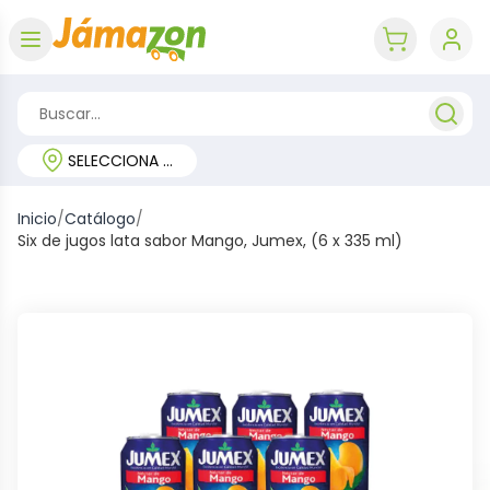
Abrir menú
key 'cart (e
SELECCIONA TU REGIÓN
Inicio
/
Catálogo
/
Six de jugos lata sabor Mango, Jumex, (6 x 335 ml)