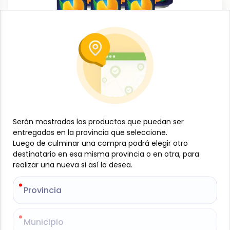
Bebidas no alcohólicas
Six de jugos lata sabor Mango, Jumex,
(6 x 335 ml)
-
Serán mostrados los productos que puedan ser
Serán mostrados los productos que puedan ser
JUMEX
SKU:
B-JAM-001-608
$
4
entregados en la provincia que seleccione.
entregados en la provincia que seleccione.
39
Luego de culminar una compra podrá elegir otro
Luego de culminar una compra podrá elegir otro
destinatario en esa misma provincia o en otra, para
destinatario en esa misma provincia o en otra, para
realizar una nueva si así lo desea.
realizar una nueva si así lo desea.
Especificaciones
Provincia
Provincia
-
+
Añadir al carrito
Municipio
Municipio