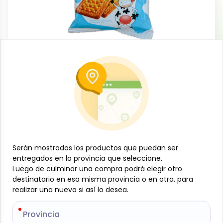
Dulces y confituras
Galletas de leche, 25 g, Sabrosisimo
-
SABROSISIMO
SKU:
B-JAM-001-1806
$
0
19
Especificaciones
Serán mostrados los productos que puedan ser
Serán mostrados los productos que puedan ser
entregados en la provincia que seleccione.
entregados en la provincia que seleccione.
-
+
Luego de culminar una compra podrá elegir otro
Luego de culminar una compra podrá elegir otro
destinatario en esa misma provincia o en otra, para
destinatario en esa misma provincia o en otra, para
realizar una nueva si así lo desea.
realizar una nueva si así lo desea.
Añadir al carrito
Galletas de leche de la marca Sabrosisimo, en
Provincia
Provincia
presentación de 25 g, deliciosamente suaves y con