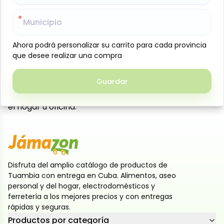
un sabor dulce y cremoso que encanta a grandes y
Municipio
Municipio
pequeños. Perfectas para acompañar bebidas
calientes como café, té o leche, o para disfrutar
Ahora podrá personalizar su carrito para cada provincia
Ahora podrá personalizar su carrito para cada provincia
como un snack rápido y práctico en cualquier
que desee realizar una compra
que desee realizar una compra
momento del día. Su tamaño individual las hace
fáciles de llevar y compartir, ofreciendo un toque de
Guardar
Guardar
dulzura y energía de manera conveniente. Ideales
para meriendas, loncheras o para tener a mano en
el hogar u oficina.
Disfruta del amplio catálogo de productos de
Tuambia con entrega en Cuba. Alimentos, aseo
personal y del hogar, electrodomésticos y
ferretería a los mejores precios y con entregas
rápidas y seguras.
Productos por categoría