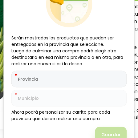
Los Guisantes cortados Lib
y nutritiva para incluir en
marca Libby's, pertenecen 
ideales para quienes buscan
Serán mostrados los productos que puedan ser
Serán mostrados los productos que puedan ser
Marca: Libby's
entregados en la provincia que seleccione.
entregados en la provincia que seleccione.
Presentación: Lata de
Luego de culminar una compra podrá elegir otro
Luego de culminar una compra podrá elegir otro
Categoría: Conservas
destinatario en esa misma provincia o en otra, para
destinatario en esa misma provincia o en otra, para
Textura suave y sabor
realizar una nueva si así lo desea.
realizar una nueva si así lo desea.
Versátil: ideal para e
No requiere refrigera
Fácil almacenamiento
Fuente de fibra y pro
Libre de conservantes 
Beneficios clave: práctico
Ahora podrá personalizar su carrito para cada
Ahora podrá personalizar su carrito para cada
balanceada en hogares cuba
provincia que desee realizar una compra
provincia que desee realizar una compra
rápidos y seguros a Cuba!
Guardar
Guardar