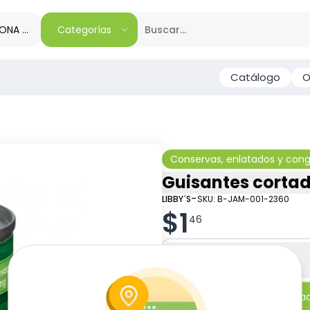
IONA TU REGIÓN
Categorías
Catálogo
O
Conservas, enlatados y con
Guisantes cortado
-
LIBBY´S
SKU:
B-JAM-001-2360
$
1
46
Especificaciones
-
+
Añadi