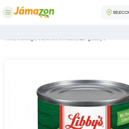
SELECC
Abrir menú
Inicio
/
Catálogo
/
Guisantes cortados, 227 g, Libby´s