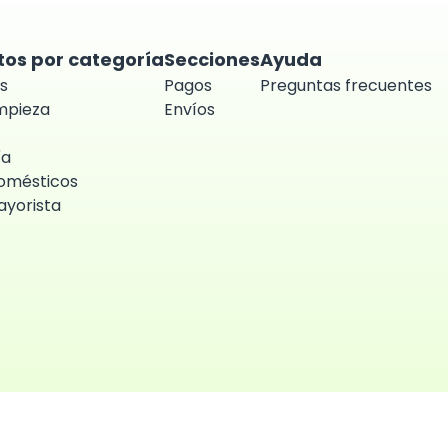
tos por categoría
Secciones
Ayuda
s
Pagos
Preguntas frecuentes
impieza
Envíos
ía
omésticos
yorista