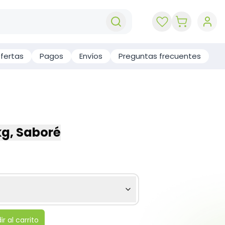
key 'cart (e
fertas
Pagos
Envíos
Preguntas frecuentes
kg, Saboré
r al carrito