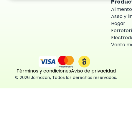
Produc
Alimento
Aseo y l
Hogar
Ferreter
Electrod
Venta ma
Términos y condiciones
Aviso de privacidad
©
2026
Jámazon
,
Todos los derechos reservados.
ón como
 fácil, segura
ísticas,
des aceptar,
 consentimiento