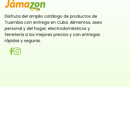
Disfruta del amplio catálogo de productos de
Tuambia con entrega en Cuba. Alimentos, aseo
personal y del hogar, electrodomésticos y
ferretería a los mejores precios y con entregas
rápidas y seguras.
Utilizamos cookies
Utilizamos cookies propias y de terceros, tanto de sesi
persistentes, para que la navegación por nuestra web sea
y personalizada. También las usamos para obtener estad
analizar el uso del sitio y adaptar su contenido a ti. Pue
rechazar o configurar las cookies ahora, y modificar tu