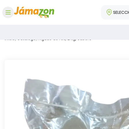
SELECC
Abrir menú
Inicio
/
Catálogo
/
Hígado de res, 2 kg, Saboré