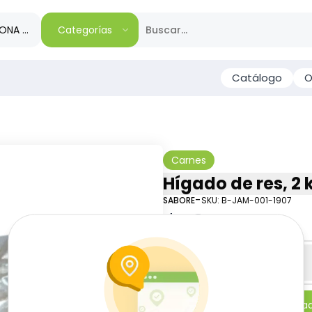
IONA TU REGIÓN
Categorías
Catálogo
O
Carnes
Hígado de res, 2 
-
SABORE
SKU:
B-JAM-001-1907
$
13
10
$
2.97
/
lb
Especificaciones
-
+
Añadi