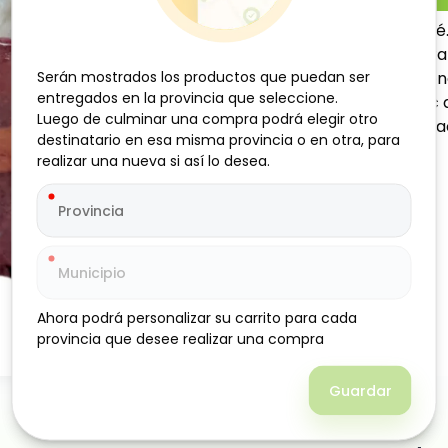
Hígado de res, 2 kg, Saboré
valor nutricional, ideal pa
Serán mostrados los productos que puedan ser
Serán mostrados los productos que puedan ser
proteínas y vitaminas esen
entregados en la provincia que seleccione.
entregados en la provincia que seleccione.
tradicionales como bistec d
Luego de culminar una compra podrá elegir otro
Luego de culminar una compra podrá elegir otro
textura suave y sabor carac
destinatario en esa misma provincia o en otra, para
destinatario en esa misma provincia o en otra, para
rendidor para el hogar.
realizar una nueva si así lo desea.
realizar una nueva si así lo desea.
Ahora podrá personalizar su carrito para cada
Ahora podrá personalizar su carrito para cada
provincia que desee realizar una compra
provincia que desee realizar una compra
Guardar
Guardar