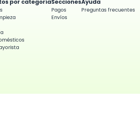
tos por categoría
Secciones
Ayuda
s
Pagos
Preguntas frecuentes
impieza
Envíos
ía
omésticos
yorista