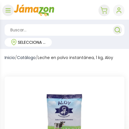
Abrir menú
key 'cart (e
SELECCIONA TU REGIÓN
Inicio
/
Catálogo
/
Leche en polvo instantánea, 1 kg, Aloy