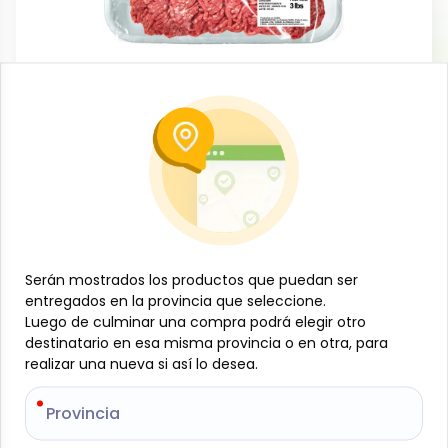
Carnes
Picadillo de res (2da), 3 lb, AZ
-
AZ
SKU:
B-JAM-001-1048
$
17
61
$
7.99
/
lb
Serán mostrados los productos que puedan ser
Serán mostrados los productos que puedan ser
Especificaciones
entregados en la provincia que seleccione.
entregados en la provincia que seleccione.
Luego de culminar una compra podrá elegir otro
Luego de culminar una compra podrá elegir otro
-
+
destinatario en esa misma provincia o en otra, para
destinatario en esa misma provincia o en otra, para
realizar una nueva si así lo desea.
realizar una nueva si así lo desea.
Añadir al carrito
Provincia
Provincia
Disfruta del auténtico sabor casero con este
picadillo de res molida, elaborado con carne