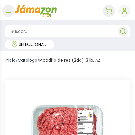
Abrir menú
key 'cart (e
SELECCIONA TU REGIÓN
Inicio
/
Catálogo
/
Picadillo de res (2da), 3 lb, AZ