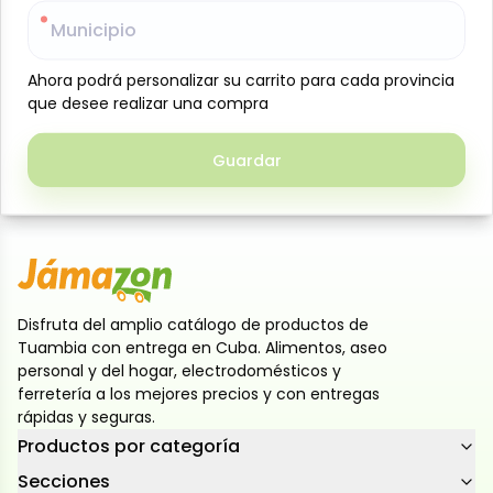
seleccionada y sin aditivos artificiales. Ideal para
Municipio
Municipio
preparar comidas tradicionales, guisos, rellenos o
salsas. Su textura suave y sabor natural la
Ahora podrá personalizar su carrito para cada provincia
Ahora podrá personalizar su carrito para cada provincia
convierten en una opción práctica y nutritiva para el
que desee realizar una compra
que desee realizar una compra
hogar.
Guardar
Guardar
Características: Producto libre de alérgenos y
hormonas
Disfruta del amplio catálogo de productos de
Tuambia con entrega en Cuba. Alimentos, aseo
personal y del hogar, electrodomésticos y
ferretería a los mejores precios y con entregas
rápidas y seguras.
Productos por categoría
Secciones