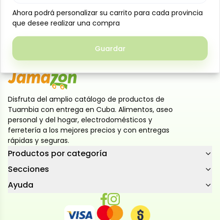
natural y dulce aroma. Ideal para disfrutar como
Ahora podrá personalizar su carrito para cada provincia
Ahora podrá personalizar su carrito para cada provincia
snack, acompañar postres o preparar recetas
que desee realizar una compra
que desee realizar una compra
tradicionales, ofreciendo un producto práctico y
delicioso.
Guardar
Guardar
Disfruta del amplio catálogo de productos de
Tuambia con entrega en Cuba. Alimentos, aseo
personal y del hogar, electrodomésticos y
ferretería a los mejores precios y con entregas
rápidas y seguras.
Productos por categoría
Secciones
Ayuda