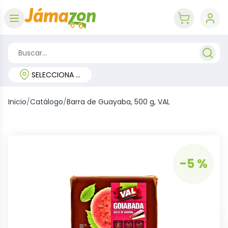
Abrir menú
key 'cart (e
SELECCIONA TU REGIÓN
Inicio
/
Catálogo
/
Barra de Guayaba, 500 g, VAL
-5 %