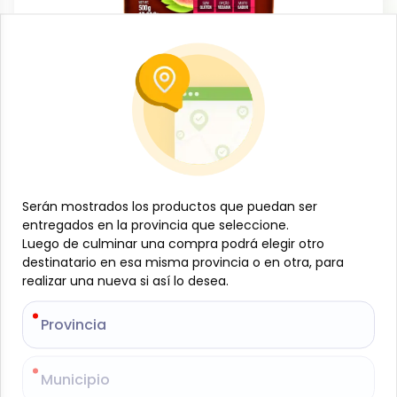
Conservas, enlatados y congelados
Barra de Guayaba, 500 g, VAL
-
VAL
SKU:
B-JAM-001-889
$
1
91
$
2
01
Serán mostrados los productos que puedan ser
Serán mostrados los productos que puedan ser
entregados en la provincia que seleccione.
entregados en la provincia que seleccione.
Especificaciones
Luego de culminar una compra podrá elegir otro
Luego de culminar una compra podrá elegir otro
destinatario en esa misma provincia o en otra, para
destinatario en esa misma provincia o en otra, para
realizar una nueva si así lo desea.
realizar una nueva si así lo desea.
-
+
Provincia
Provincia
Añadir al carrito
La Barra de Guayaba VAL, 500 g está elaborada con
Municipio
Municipio
guayabas seleccionadas que conservan su sabor