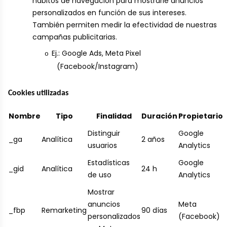
hábitos de navegación para mostrarle anuncios
personalizados en función de sus intereses.
También permiten medir la efectividad de nuestras
campañas publicitarias.
Ej.: Google Ads, Meta Pixel
o
(Facebook/Instagram)
Cookies utilizadas
Nombre
Tipo
Finalidad
Duración
Propietario
Distinguir
Google
_ga
Analítica
2 años
usuarios
Analytics
Estadísticas
Google
_gid
Analítica
24 h
de uso
Analytics
Mostrar
anuncios
Meta
_fbp
Remarketing
90 días
personalizados
(Facebook)