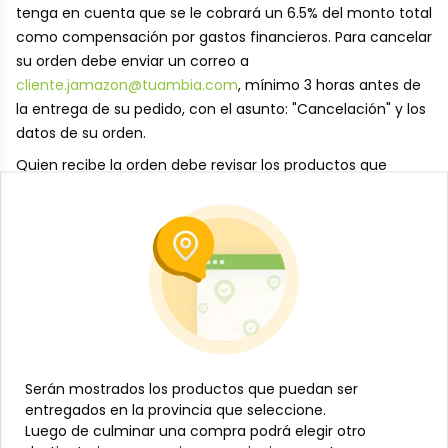
tenga en cuenta que se le cobrará un 6.5% del monto total
como compensación por gastos financieros. Para cancelar
su orden debe enviar un correo a
cliente.jamazon@tuambia.com
, mínimo 3 horas antes de
la entrega de su pedido, con el asunto: "Cancelación" y los
datos de su orden.
Quien recibe la orden debe revisar los productos que
adquiere de conjunto con el distribuidor, en caso de que
no haya recibido algún producto incluido en la orden o
haya recibido un producto equivocado, el distribuidor se
pondrá en contacto inmediatamente con el centro de
elaboración y haremos lo necesario para proporcionarle los
productos adecuados.
Para informar sobre cualquier problema con su orden
tanto el receptor como el cliente tienen un tiempo de 24
Serán mostrados los productos que puedan ser
Serán mostrados los productos que puedan ser
horas, la posibilidad de reembolso se analizará caso a caso
entregados en la provincia que seleccione.
entregados en la provincia que seleccione.
y no se reembolsará dinero si los alimentos han sido
Luego de culminar una compra podrá elegir otro
Luego de culminar una compra podrá elegir otro
manipulados.