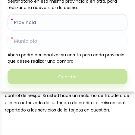
destinatario en esa misma provincia o en otra, para
destinatario en esa misma provincia o en otra, para
Para hacer su reclamación debe escribir al correo
:
realizar una nueva si así lo desea.
realizar una nueva si así lo desea.
cliente.jamazon@tuambia.com
y adjuntar foto del
producto reclamado.
Provincia
Provincia
En el caso de que el proceso de devolución del dinero a la
tarjeta de crédito fallara por causas ajenas a nuestra
Municipio
Municipio
voluntad, solo podremos ofrecerle productos de nuestra
tienda por el monto reembolsable.
Ahora podrá personalizar su carrito para cada provincia
Ahora podrá personalizar su carrito para cada provincia
que desee realizar una compra
que desee realizar una compra
Reclamos por cargos fraudulentos a la tarjeta
Guardar
Guardar
Todos los reclamos por cargos fraudulentos a las tarjetas
son investigados por nuestro departamento legal y de
control de riesgo. Si usted hace un reclamo de fraude o de
uso no autorizado de su tarjeta de crédito, el mismo será
reportado a los servicios de la tarjeta en cuestión.