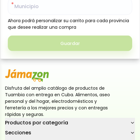
Municipio
Municipio
Six de jugos sabor Fresa-Banano, Jumex, (6 unidades
x 200 ml c/u). Los jugos Jumex Minibrik 200 ml están
Ahora podrá personalizar su carrito para cada provincia
Ahora podrá personalizar su carrito para cada provincia
formulados para ser ligeros y refrescantes.
que desee realizar una compra
que desee realizar una compra
Elaborados con néctar de fruta, cada sabor ofrece
un perfil único. El sabor fresa-banano con la
Guardar
Guardar
ilustración de fresa y banano, más dulce y con
textura no espeso.
Disfruta del amplio catálogo de productos de
Tuambia con entrega en Cuba. Alimentos, aseo
personal y del hogar, electrodomésticos y
ferretería a los mejores precios y con entregas
rápidas y seguras.
Productos por categoría
Secciones