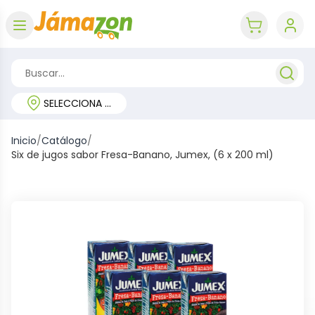
Abrir menú
key 'cart (e
SELECCIONA TU REGIÓN
Inicio
/
Catálogo
/
Six de jugos sabor Fresa-Banano, Jumex, (6 x 200 ml)