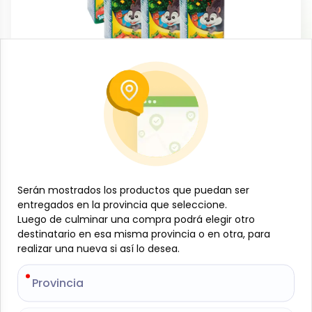
Bebidas no alcohólicas
Six de jugos sabor Fresa-Banano,
Jumex, (6 x 200 ml)
-
JUMEX
SKU:
B-JAM-001-601
$
2
89
Serán mostrados los productos que puedan ser
Serán mostrados los productos que puedan ser
entregados en la provincia que seleccione.
entregados en la provincia que seleccione.
Luego de culminar una compra podrá elegir otro
Luego de culminar una compra podrá elegir otro
Especificaciones
destinatario en esa misma provincia o en otra, para
destinatario en esa misma provincia o en otra, para
realizar una nueva si así lo desea.
realizar una nueva si así lo desea.
-
+
Provincia
Provincia
Añadir al carrito