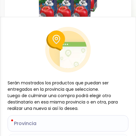
Bebidas no alcohólicas
Six de jugos sabor Manzana, Jumex, (6
x 200 ml)
-
JUMEX
SKU:
B-JAM-001-600
$
2
89
Serán mostrados los productos que puedan ser
Serán mostrados los productos que puedan ser
entregados en la provincia que seleccione.
entregados en la provincia que seleccione.
Luego de culminar una compra podrá elegir otro
Luego de culminar una compra podrá elegir otro
Especificaciones
destinatario en esa misma provincia o en otra, para
destinatario en esa misma provincia o en otra, para
realizar una nueva si así lo desea.
realizar una nueva si así lo desea.
-
+
Provincia
Provincia
Añadir al carrito