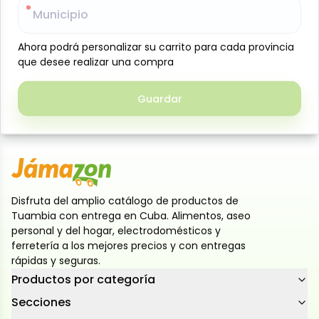
Municipio
Municipio
Six de jugos sabor Manzana, Jumex, (6 unidades x 200
ml c/u). Los jugos Jumex Minibrik 200 ml están
Ahora podrá personalizar su carrito para cada provincia
Ahora podrá personalizar su carrito para cada provincia
formulados para ser ligeros y refrescantes.
que desee realizar una compra
que desee realizar una compra
Elaborados con néctar de fruta, cada sabor ofrece
un perfil único. El sabor manzana es dulce y ligero,
Guardar
Guardar
con notas frescas. Puede venir clarificado o con algo
de pulpa, ligeramente aguado.
Disfruta del amplio catálogo de productos de
Tuambia con entrega en Cuba. Alimentos, aseo
personal y del hogar, electrodomésticos y
ferretería a los mejores precios y con entregas
rápidas y seguras.
Productos por categoría
Secciones