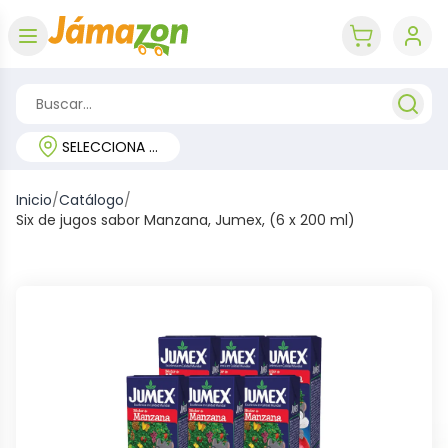
Abrir menú
key 'cart (e
SELECCIONA TU REGIÓN
Inicio
/
Catálogo
/
Six de jugos sabor Manzana, Jumex, (6 x 200 ml)