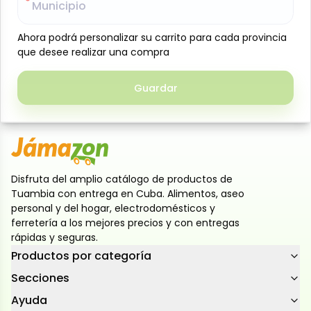
Municipio
Municipio
Crujientes galletas tipo cracker con delicioso sabor
a jamón, perfectas para disfrutar solas o
Ahora podrá personalizar su carrito para cada provincia
Ahora podrá personalizar su carrito para cada provincia
acompañar quesos, embutidos y aperitivos. Ideales
que desee realizar una compra
que desee realizar una compra
para meriendas, snacks rápidos o reuniones, ofrecen
un sabor intenso y una textura crocante que
Guardar
Guardar
encanta a niños y adultos por igual
Disfruta del amplio catálogo de productos de
Tuambia con entrega en Cuba. Alimentos, aseo
personal y del hogar, electrodomésticos y
ferretería a los mejores precios y con entregas
rápidas y seguras.
Productos por categoría
Secciones
Ayuda