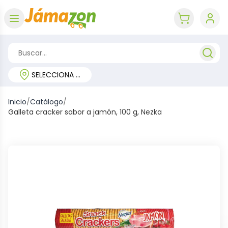
Abrir menú
key 'cart (e
SELECCIONA TU REGIÓN
Inicio
/
Catálogo
/
Galleta cracker sabor a jamón, 100 g, Nezka