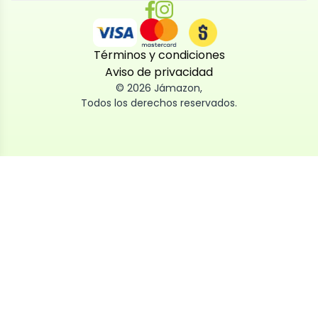
Términos y condiciones
Aviso de privacidad
©
2026
Jámazon
,
Todos los derechos reservados.
Utilizamos cookies
Utilizamos cookies propias y de terceros, tanto de
sesión como persistentes, para que la navegación
por nuestra web sea fácil, segura y personalizada.
También las usamos para obtener estadísticas,
analizar el uso del sitio y adaptar su contenido a ti.
Puedes aceptar, rechazar o configurar las cookies
ahora, y modificar tu consentimiento en cualquier
momento