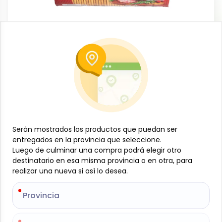
Snacks y meriendas
Galleta cracker sabor a jamón, 100 g,
Nezka
-
NEZKA
SKU:
B-JAM-001-1104
$
0
Serán mostrados los productos que puedan ser
Serán mostrados los productos que puedan ser
81
entregados en la provincia que seleccione.
entregados en la provincia que seleccione.
Luego de culminar una compra podrá elegir otro
Luego de culminar una compra podrá elegir otro
destinatario en esa misma provincia o en otra, para
destinatario en esa misma provincia o en otra, para
Especificaciones
realizar una nueva si así lo desea.
realizar una nueva si así lo desea.
-
+
Provincia
Provincia
Añadir al carrito