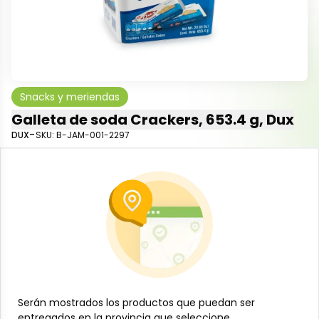
Snacks y meriendas
Galleta de soda Crackers, 653.4 g, Dux
-
DUX
SKU:
B-JAM-001-2297
$
16
08
Especificaciones
-
+
Añadir al carrito
Las Galletas de Soda Crackers Dux, presentación de
Serán mostrados los productos que puedan ser
Serán mostrados los productos que puedan ser
653.4 g, son galletas saladas tipo cracker de textura
entregados en la provincia que seleccione.
entregados en la provincia que seleccione.