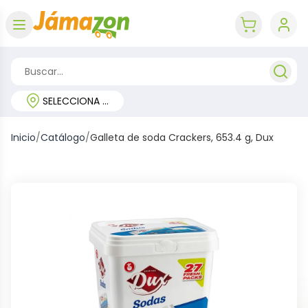
Abrir menú
key 'cart (e
SELECCIONA TU REGIÓN
Inicio
/
Catálogo
/
Galleta de soda Crackers, 653.4 g, Dux