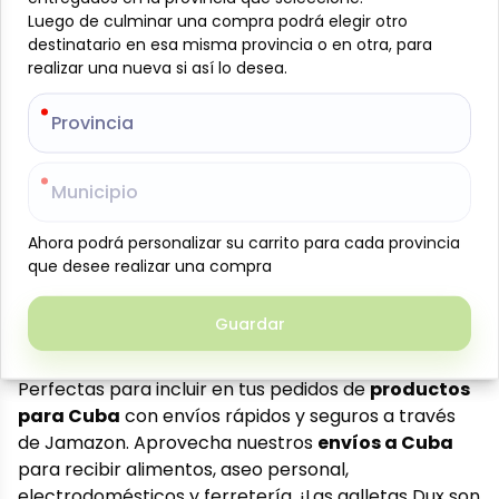
ligera, crujiente y sabor suave y neutro, ideales para
Luego de culminar una compra podrá elegir otro
Luego de culminar una compra podrá elegir otro
acompañar comidas, sopas, quesos, embutidos o
destinatario en esa misma provincia o en otra, para
destinatario en esa misma provincia o en otra, para
disfrutar como snack en cualquier momento del día.
realizar una nueva si así lo desea.
realizar una nueva si así lo desea.
Marca: Dux
Provincia
Provincia
Presentación: 653 g
Contenido: 27 paquetes individuales
Textura: Ligera y crujiente
Municipio
Municipio
Sabor: Suave y neutro
Envase: Plástico resistente que conserva la
Ahora podrá personalizar su carrito para cada provincia
Ahora podrá personalizar su carrito para cada provincia
que desee realizar una compra
que desee realizar una compra
frescura
Usos: Acompañante de comidas, sopas, quesos,
embutidos o snack
Guardar
Guardar
Formato rendidor ideal para el hogar
Perfectas para incluir en tus pedidos de
productos
para Cuba
con envíos rápidos y seguros a través
de Jamazon. Aprovecha nuestros
envíos a Cuba
para recibir alimentos, aseo personal,
electrodomésticos y ferretería. ¡Las galletas Dux son