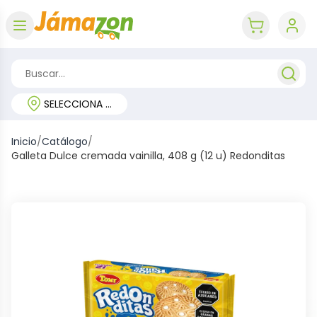
Abrir menú
key 'cart (e
SELECCIONA TU REGIÓN
Inicio
/
Catálogo
/
Galleta Dulce cremada vainilla, 408 g (12 u) Redonditas