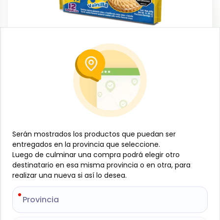
Dulces y confituras
Galleta Dulce cremada vainilla, 408 g
(12 u) Redonditas
-
REDONDITAS
SKU:
B-JAM-001-1561
$
2
65
Serán mostrados los productos que puedan ser
Serán mostrados los productos que puedan ser
entregados en la provincia que seleccione.
entregados en la provincia que seleccione.
Luego de culminar una compra podrá elegir otro
Luego de culminar una compra podrá elegir otro
Especificaciones
destinatario en esa misma provincia o en otra, para
destinatario en esa misma provincia o en otra, para
realizar una nueva si así lo desea.
realizar una nueva si así lo desea.
-
+
Provincia
Provincia
Añadir al carrito