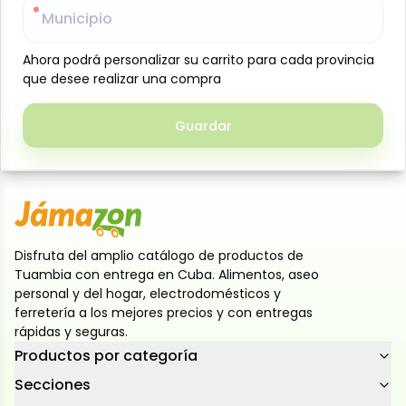
Municipio
Municipio
Galletas dulces rellenas con crema sabor vainilla,
con una textura crujiente y un delicioso centro
Ahora podrá personalizar su carrito para cada provincia
Ahora podrá personalizar su carrito para cada provincia
cremoso. Ideales para meriendas, loncheras o para
que desee realizar una compra
que desee realizar una compra
disfrutar en cualquier momento del día.
Presentación de 408 g en 12 paquetes individuales de
Guardar
Guardar
34 g cada uno, prácticos para llevar y conservar su
frescura.
Disfruta del amplio catálogo de productos de
Tuambia con entrega en Cuba. Alimentos, aseo
personal y del hogar, electrodomésticos y
ferretería a los mejores precios y con entregas
rápidas y seguras.
Productos por categoría
Secciones