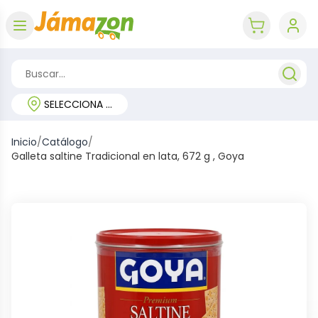
Abrir menú
key 'cart (e
SELECCIONA TU REGIÓN
Inicio
/
Catálogo
/
Galleta saltine Tradicional en lata, 672 g , Goya