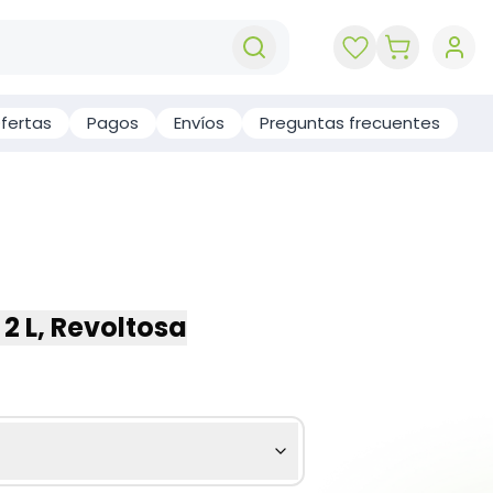
key 'cart (e
fertas
Pagos
Envíos
Preguntas frecuentes
 2 L, Revoltosa