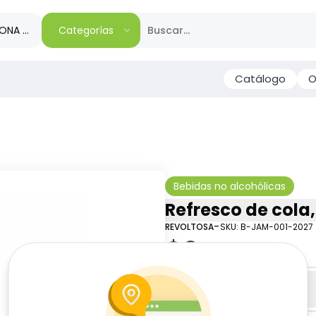
IONA TU REGIÓN
Categorías
Catálogo
O
Bebidas no alcohólicas
Refresco de cola,
-
REVOLTOSA
SKU:
B-JAM-001-2027
$
2
00
Especificaciones