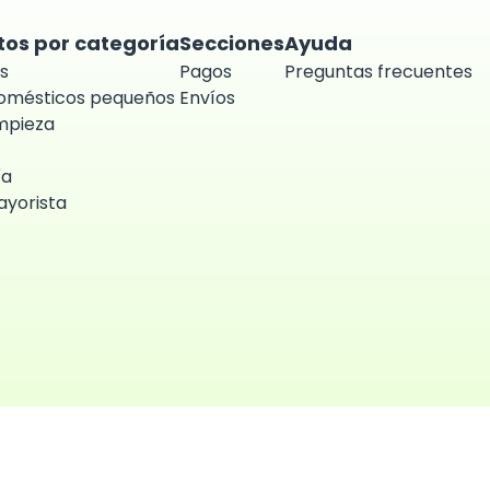
tos por categoría
Secciones
Ayuda
s
Pagos
Preguntas frecuentes
domésticos pequeños
Envíos
impieza
ía
yorista