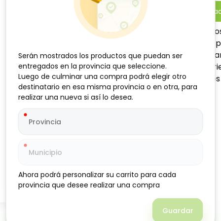
-
+
Añadi
El refresco de cola Revolt
refrescante y dulce, ideal 
Su sabor cítrico y burbuje
Serán mostrados los productos que puedan ser
Serán mostrados los productos que puedan ser
entregados en la provincia que seleccione.
entregados en la provincia que seleccione.
acompañar comidas, merien
Luego de culminar una compra podrá elegir otro
Luego de culminar una compra podrá elegir otro
hielo. Su formato de 2 litro
destinatario en esa misma provincia o en otra, para
destinatario en esa misma provincia o en otra, para
o con amigos.
realizar una nueva si así lo desea.
realizar una nueva si así lo desea.
Ahora podrá personalizar su carrito para cada
Ahora podrá personalizar su carrito para cada
provincia que desee realizar una compra
provincia que desee realizar una compra
Guardar
Guardar