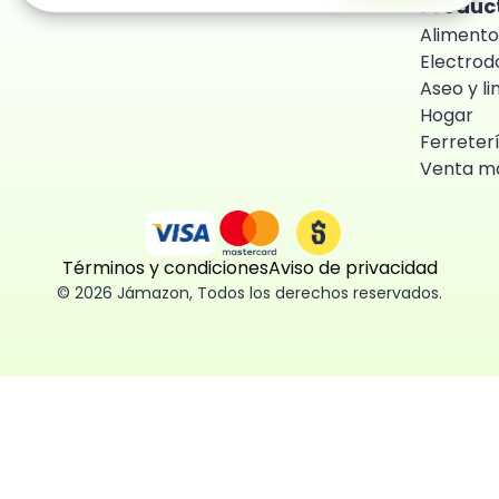
Produc
Alimento
Electro
Aseo y l
Hogar
Ferreter
Venta ma
Términos y condiciones
Aviso de privacidad
©
2026
Jámazon
,
Todos los derechos reservados.
ón como
 fácil, segura
ísticas,