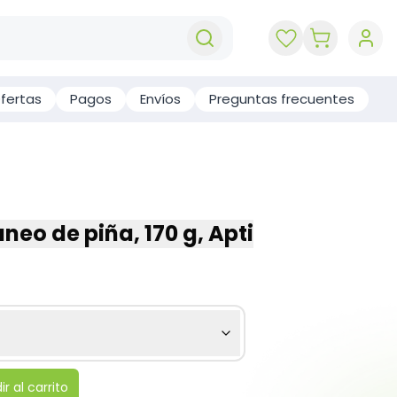
key 'cart (e
fertas
Pagos
Envíos
Preguntas frecuentes
neo de piña, 170 g, Apti
r al carrito