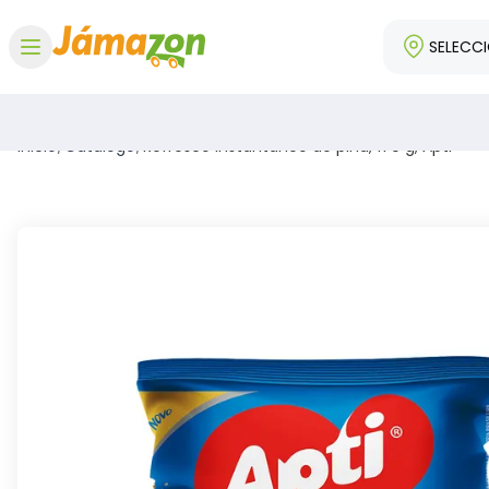
SELECC
Abrir menú
Inicio
/
Catálogo
/
Refresco instantáneo de piña, 170 g, Apti