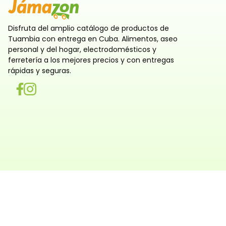
Disfruta del amplio catálogo de productos de
Tuambia con entrega en Cuba. Alimentos, aseo
personal y del hogar, electrodomésticos y
ferretería a los mejores precios y con entregas
rápidas y seguras.
Utilizamos cookies
Utilizamos cookies propias y de terceros, tanto de sesi
persistentes, para que la navegación por nuestra web sea
y personalizada. También las usamos para obtener estad