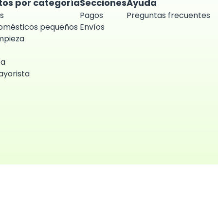
tos por categoría
Secciones
Ayuda
s
Pagos
Preguntas frecuentes
domésticos pequeños
Envíos
impieza
ía
yorista