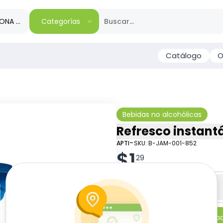
IONA TU REGIÓN
Categorías
Catálogo
O
Bebidas no alcohólicas
Refresco instantá
-
APTI
SKU:
B-JAM-001-852
$
1
29
Especificaciones
-
+
Añadi