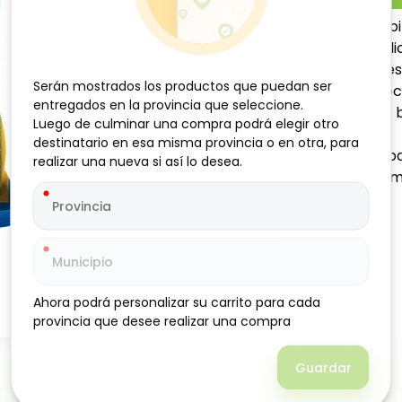
Refresco Instantáneo de pi
Refresco en polvo con delic
para disfrutar en reunione
Serán mostrados los productos que puedan ser
Serán mostrados los productos que puedan ser
refrescante y dulce en poco
entregados en la provincia que seleccione.
entregados en la provincia que seleccione.
preparar hasta 5 litros de 
Luego de culminar una compra podrá elegir otro
Luego de culminar una compra podrá elegir otro
Modo de preparación:
destinatario en esa misma provincia o en otra, para
destinatario en esa misma provincia o en otra, para
Disolver el contenido del p
realizar una nueva si así lo desea.
realizar una nueva si así lo desea.
que se disuelva completame
Ahora podrá personalizar su carrito para cada
Ahora podrá personalizar su carrito para cada
provincia que desee realizar una compra
provincia que desee realizar una compra
Guardar
Guardar