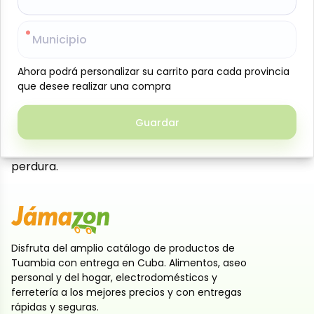
Suavizante larga duración colonia, 4 L, Ayala,
formulado para dejar tu ropa excepcionalmente
Municipio
Municipio
suave y con una fragancia duradera que se
mantiene incluso después del secado. Su mezcla
Ahora podrá personalizar su carrito para cada provincia
Ahora podrá personalizar su carrito para cada provincia
equilibrada cuida las fibras de las telas, facilita el
que desee realizar una compra
que desee realizar una compra
planchado y realza la sensación de frescura en cada
prenda. Ideal para uso en casa o en pequeñas
Guardar
Guardar
lavanderías, este suavizante ofrece una experiencia
de lavado completa con suavidad y aroma que
perdura.
Disfruta del amplio catálogo de productos de
Tuambia con entrega en Cuba. Alimentos, aseo
personal y del hogar, electrodomésticos y
ferretería a los mejores precios y con entregas
rápidas y seguras.