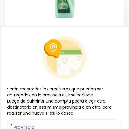
Limpieza del hogar
Suavizante de ropa aroma colonia, 4 L,
Ayala
-
AYALA
SKU:
B-JAM-001-1833
$
6
19
Serán mostrados los productos que puedan ser
Serán mostrados los productos que puedan ser
Especificaciones
entregados en la provincia que seleccione.
entregados en la provincia que seleccione.
Luego de culminar una compra podrá elegir otro
Luego de culminar una compra podrá elegir otro
destinatario en esa misma provincia o en otra, para
destinatario en esa misma provincia o en otra, para
-
+
realizar una nueva si así lo desea.
realizar una nueva si así lo desea.
Añadir al carrito
Provincia
Provincia