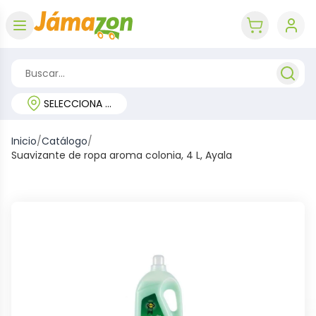
Abrir menú
key 'cart (e
SELECCIONA TU REGIÓN
Inicio
/
Catálogo
/
Suavizante de ropa aroma colonia, 4 L, Ayala