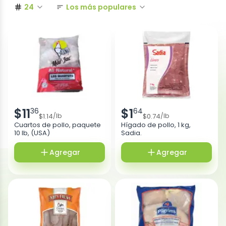
24
Los más populares
$
11
$
1
36
64
$
1.14
$
0.74
/
lb
/
lb
Cuartos de pollo, paquete
Hígado de pollo, 1 kg,
10 lb, (USA)
Sadia.
Agregar
Agregar