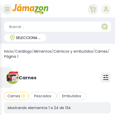
Abrir menú
key 'cart (e
SELECCIONA TU REGIÓN
Inicio
/
Catálogo
/
Alimentos
/
Cárnicos y embutidos
/
Carnes
/
Página 1
Carnes
Carnes
Pescados
Embutidos
Mostrando elementos
1
a
24
de
134