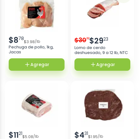
$
8
78
$
30
$
29
23
77
$
3.98
/
lb
Pechuga de pollo, 1kg,
Lomo de cerdo
Jacas
deshuesado, 9 a 12 lb, NTC
Agregar
Agregar
$
11
$
4
21
31
$
5.08
$
1.95
/
lb
/
lb