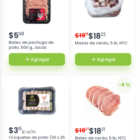
$
5
68
$
19
$
18
22
18
Bistec de pechuga de
Masas de cerdo, 5 lb, NTC
pollo, 500 g, Jacas
Agregar
Agregar
-5 %
$
3
15
$
19
$
18
31
27
$
1.91
/
lb
Croquetas de pollo (30 x 25
Bistec de cerdo, 5 lb, NTC