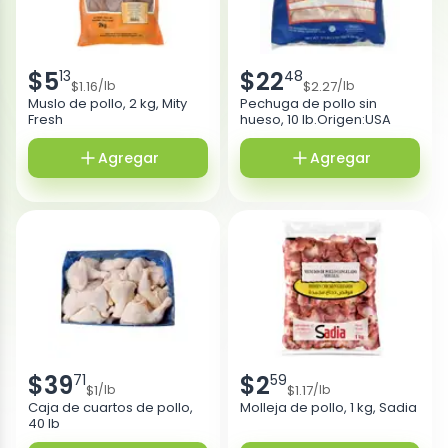
$
5
$
22
13
48
$
1.16
$
2.27
/
lb
/
lb
Muslo de pollo, 2 kg, Mity
Pechuga de pollo sin
Fresh
hueso, 10 lb.Origen:USA
Agregar
Agregar
$
39
$
2
71
59
$
1
$
1.17
/
lb
/
lb
Caja de cuartos de pollo,
Molleja de pollo, 1 kg, Sadia
40 lb