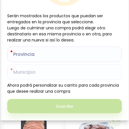
Agregar
Agregar
Serán mostrados los productos que puedan ser
Serán mostrados los productos que puedan ser
entregados en la provincia que seleccione.
entregados en la provincia que seleccione.
Luego de culminar una compra podrá elegir otro
Luego de culminar una compra podrá elegir otro
destinatario en esa misma provincia o en otra, para
destinatario en esa misma provincia o en otra, para
realizar una nueva si así lo desea.
realizar una nueva si así lo desea.
Provincia
Provincia
Municipio
Municipio
$
6
$
4
98
89
$
4.44
/
lb
Carne molida de res
Pechuga de pollo, 500 g,
Ahora podrá personalizar su carrito para cada provincia
Ahora podrá personalizar su carrito para cada provincia
(80/20%) 500 g, Jacas
Jacas
que desee realizar una compra
que desee realizar una compra
Agregar
Agregar
Guardar
Guardar
-5 %