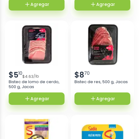
Agregar
Agregar
$
5
$
8
10
70
$
4.63
/
lb
Bistec de lomo de cerdo,
Bistec de res, 500 g, Jacas
500 g, Jacas
Agregar
Agregar