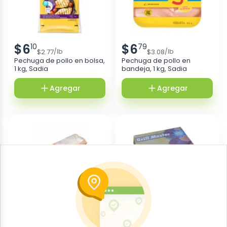
$
6
$
6
10
79
$
2.77
$
3.08
/
lb
/
lb
Pechuga de pollo en bolsa,
Pechuga de pollo en
1 kg, Sadia
bandeja, 1 kg, Sadia
Agregar
Agregar
$
18
$
15
98
71
$
3.44
$
3.14
/
lb
/
lb
Lomo de cerdo, de mas de
Hamburguesas de res, 5 lb,
4 lb, NTC
NTC