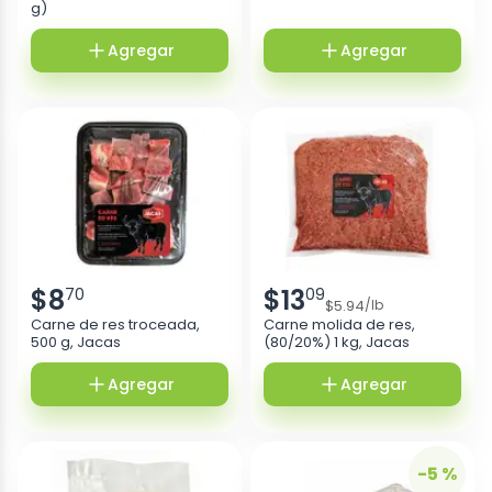
g)
Agregar
Agregar
$
8
$
13
70
09
$
5.94
/
lb
Carne de res troceada,
Carne molida de res,
500 g, Jacas
(80/20%) 1 kg, Jacas
Agregar
Agregar
-5 %