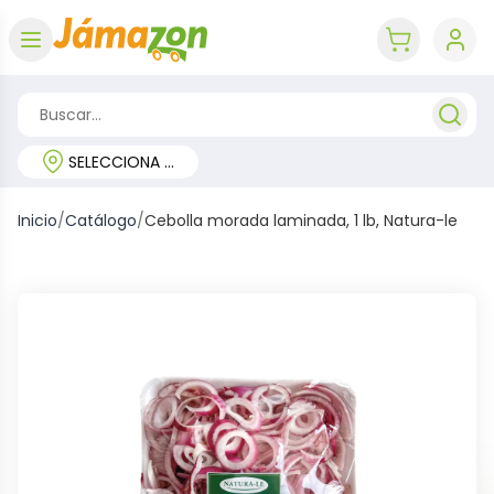
Abrir menú
key 'cart (e
SELECCIONA TU REGIÓN
Inicio
/
Catálogo
/
Cebolla morada laminada, 1 lb, Natura-le