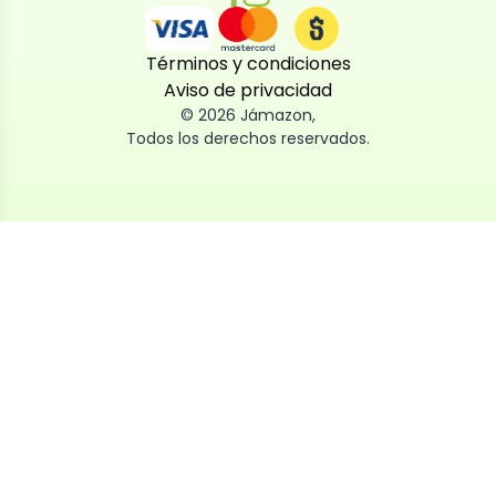
Términos y condiciones
Aviso de privacidad
©
2026
Jámazon
,
Todos los derechos reservados.
Utilizamos cookies
Utilizamos cookies propias y de terceros, tanto de
sesión como persistentes, para que la navegación
por nuestra web sea fácil, segura y personalizada.
También las usamos para obtener estadísticas,
analizar el uso del sitio y adaptar su contenido a ti.
Puedes aceptar, rechazar o configurar las cookies
ahora, y modificar tu consentimiento en cualquier
momento
Al dar click en
Aceptar
, aceptas nuestro uso de cookies.