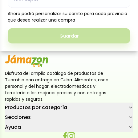
Cebolla Morada Natura-le, 1 lb, laminada y 100%
natural. Seleccionada cuidadosamente para
Ahora podrá personalizar su carrito para cada provincia
Ahora podrá personalizar su carrito para cada provincia
conservar su frescura, sabor auténtico y textura
que desee realizar una compra
que desee realizar una compra
crujiente. Lista para ensaladas, guisos, salteados o
salsas, aportando practicidad, color y aroma a tus
Guardar
Guardar
recetas diarias
Disfruta del amplio catálogo de productos de
Tuambia con entrega en Cuba. Alimentos, aseo
personal y del hogar, electrodomésticos y
ferretería a los mejores precios y con entregas
rápidas y seguras.
Productos por categoría
Secciones
Ayuda