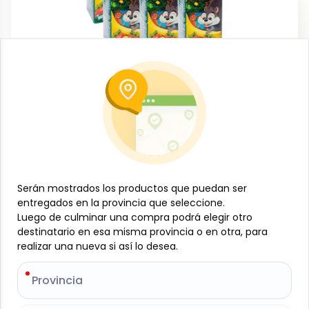
Bebidas no alcohólicas
Six de jugos sabor Fresa-Banano,
Jumex, (6 x 200 ml)
-
JUMEX
SKU:
B-JAM-001-601
$
2
89
Serán mostrados los productos que puedan ser
Serán mostrados los productos que puedan ser
entregados en la provincia que seleccione.
entregados en la provincia que seleccione.
Luego de culminar una compra podrá elegir otro
Luego de culminar una compra podrá elegir otro
Especificaciones
destinatario en esa misma provincia o en otra, para
destinatario en esa misma provincia o en otra, para
realizar una nueva si así lo desea.
realizar una nueva si así lo desea.
-
+
Provincia
Provincia
Añadir al carrito