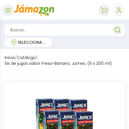
Abrir menú
key 'cart (e
SELECCIONA TU REGIÓN
Inicio
/
Catálogo
/
Six de jugos sabor Fresa-Banano, Jumex, (6 x 200 ml)