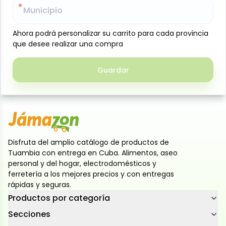
Municipio
Municipio
Six de jugos sabor Fresa-Banano, Jumex, (6 unidades
x 200 ml c/u). Los jugos Jumex Minibrik 200 ml están
Ahora podrá personalizar su carrito para cada provincia
Ahora podrá personalizar su carrito para cada provincia
formulados para ser ligeros y refrescantes.
que desee realizar una compra
que desee realizar una compra
Elaborados con néctar de fruta, cada sabor ofrece
un perfil único. El sabor fresa-banano con la
Guardar
Guardar
ilustración de fresa y banano, más dulce y con
textura no espeso.
Disfruta del amplio catálogo de productos de
Tuambia con entrega en Cuba. Alimentos, aseo
personal y del hogar, electrodomésticos y
ferretería a los mejores precios y con entregas
rápidas y seguras.
Productos por categoría
Secciones