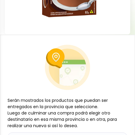
Dulces y confituras
Flan de chocolate, 60 g, Apti
-
APTI
SKU:
B-JAM-001-847
$
0
70
Especificaciones
Serán mostrados los productos que puedan ser
Serán mostrados los productos que puedan ser
-
+
entregados en la provincia que seleccione.
entregados en la provincia que seleccione.
Luego de culminar una compra podrá elegir otro
Luego de culminar una compra podrá elegir otro
Añadir al carrito
destinatario en esa misma provincia o en otra, para
destinatario en esa misma provincia o en otra, para
realizar una nueva si así lo desea.
realizar una nueva si así lo desea.
Delicioso flan de chocolate en polvo, fácil y rápido
de preparar. Ideal como postre individual o para