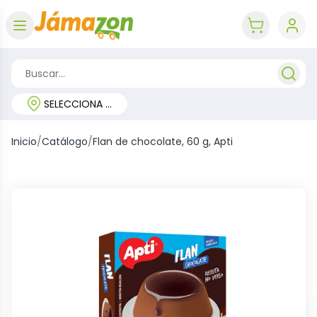
Abrir menú
key 'cart (e
SELECCIONA TU REGIÓN
Inicio
/
Catálogo
/
Flan de chocolate, 60 g, Apti