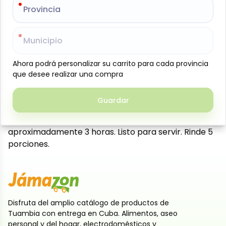
Provincia
Provincia
compartir en familia, con un sabor suave, cremoso y
chocolatoso que encanta a grandes y pequeños.
Presentación de 60 g, práctica y lista para
Municipio
Municipio
transformar tus recetas en un postre irresistible.
Modo de preparación:
Ahora podrá personalizar su carrito para cada provincia
Ahora podrá personalizar su carrito para cada provincia
Vierta el contenido del paquete en un recipiente y
que desee realizar una compra
que desee realizar una compra
disuelva en 500 ml de leche. Cocine a fuego lento,
revolviendo constantemente hasta que hierva.
Guardar
Guardar
Deposite el contenido en recipientes o moldes
individuales y coloque en el refrigerador por
aproximadamente 3 horas. Listo para servir. Rinde 5
porciones.
Disfruta del amplio catálogo de productos de
Tuambia con entrega en Cuba. Alimentos, aseo
personal y del hogar, electrodomésticos y