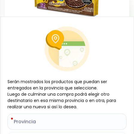
Dulces y confituras
Galleta Dulce cremada chocolate, 408
g (12 u) Redonditas
-
REDONDITAS
SKU:
B-JAM-001-1564
$
2
98
Serán mostrados los productos que puedan ser
Serán mostrados los productos que puedan ser
entregados en la provincia que seleccione.
entregados en la provincia que seleccione.
Luego de culminar una compra podrá elegir otro
Luego de culminar una compra podrá elegir otro
Especificaciones
destinatario en esa misma provincia o en otra, para
destinatario en esa misma provincia o en otra, para
realizar una nueva si así lo desea.
realizar una nueva si así lo desea.
-
+
Provincia
Provincia
Añadir al carrito