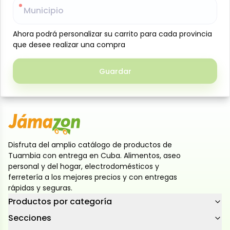
Municipio
Municipio
Galletas dulces rellenas con crema sabor
chocolate, con una textura crujiente y un delicioso
Ahora podrá personalizar su carrito para cada provincia
Ahora podrá personalizar su carrito para cada provincia
centro cremoso. Ideales para meriendas, loncheras
que desee realizar una compra
que desee realizar una compra
o para disfrutar en cualquier momento del día.
Presentación de 408 g en 12 paquetes individuales de
Guardar
Guardar
34 g cada uno, prácticos para llevar y conservar su
frescura.
Disfruta del amplio catálogo de productos de
Tuambia con entrega en Cuba. Alimentos, aseo
personal y del hogar, electrodomésticos y
ferretería a los mejores precios y con entregas
rápidas y seguras.
Productos por categoría
Secciones