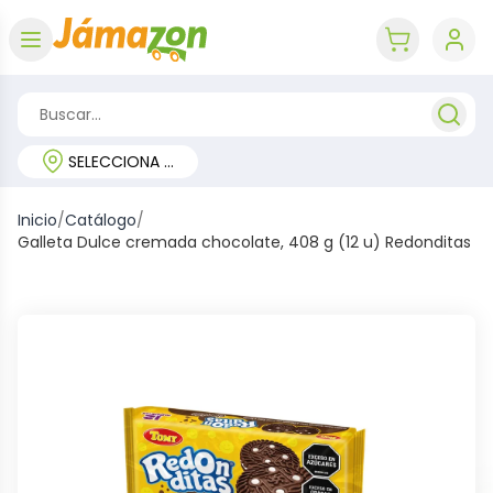
Abrir menú
key 'cart (e
SELECCIONA TU REGIÓN
Inicio
/
Catálogo
/
Galleta Dulce cremada chocolate, 408 g (12 u) Redonditas