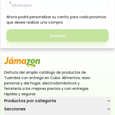
Municipio
Municipio
Galletas dulces rellenas con crema sabor vainilla,
con una textura crujiente y un delicioso centro
Ahora podrá personalizar su carrito para cada provincia
Ahora podrá personalizar su carrito para cada provincia
cremoso. Ideales para meriendas, loncheras o para
que desee realizar una compra
que desee realizar una compra
disfrutar en cualquier momento del día.
Presentación de 408 g en 12 paquetes individuales de
Guardar
Guardar
34 g cada uno, prácticos para llevar y conservar su
frescura.
Disfruta del amplio catálogo de productos de
Tuambia con entrega en Cuba. Alimentos, aseo
personal y del hogar, electrodomésticos y
ferretería a los mejores precios y con entregas
rápidas y seguras.
Productos por categoría
Secciones