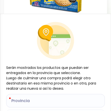
Dulces y confituras
Galleta Dulce cremada vainilla, 408 g
(12 u) Redonditas
-
REDONDITAS
SKU:
B-JAM-001-1561
$
2
65
Serán mostrados los productos que puedan ser
Serán mostrados los productos que puedan ser
entregados en la provincia que seleccione.
entregados en la provincia que seleccione.
Luego de culminar una compra podrá elegir otro
Luego de culminar una compra podrá elegir otro
Especificaciones
destinatario en esa misma provincia o en otra, para
destinatario en esa misma provincia o en otra, para
realizar una nueva si así lo desea.
realizar una nueva si así lo desea.
-
+
Provincia
Provincia
Añadir al carrito