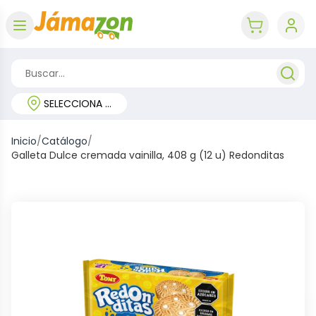
Abrir menú
key 'cart (e
SELECCIONA TU REGIÓN
Inicio
/
Catálogo
/
Galleta Dulce cremada vainilla, 408 g (12 u) Redonditas