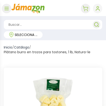
Abrir menú
key 'cart (e
SELECCIONA TU REGIÓN
Inicio
/
Catálogo
/
Plátano burro en trozos para tostones, 1 lb, Natura-le