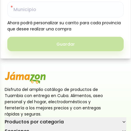
Plátano burro en trozos para tostones, 1 lb, Natura-
Municipio
Municipio
le, práctico y listo para cocinar, elaborado con
plátanos seleccionados en su punto ideal de
Ahora podrá personalizar su carrito para cada provincia
Ahora podrá personalizar su carrito para cada provincia
frescura y cortados en piezas uniformes que
que desee realizar una compra
que desee realizar una compra
garantizan una cocción pareja; perfecto para
preparar tostones crujientes por fuera y suaves por
Guardar
Guardar
dentro, con sabor auténtico y textura firme, ideal
como acompañante o aperitivo en tus comidas
Disfruta del amplio catálogo de productos de
Tuambia con entrega en Cuba. Alimentos, aseo
personal y del hogar, electrodomésticos y
ferretería a los mejores precios y con entregas
rápidas y seguras.
Productos por categoría