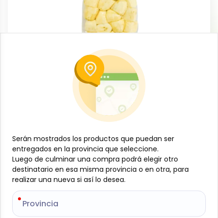
Frutas, vegetales y viandas
Plátano burro en trozos para tostones, 1
lb, Natura-le
-
NATURA-LE
SKU:
B-JAM-001-1433
$
1
88
Serán mostrados los productos que puedan ser
Serán mostrados los productos que puedan ser
entregados en la provincia que seleccione.
entregados en la provincia que seleccione.
Especificaciones
Luego de culminar una compra podrá elegir otro
Luego de culminar una compra podrá elegir otro
destinatario en esa misma provincia o en otra, para
destinatario en esa misma provincia o en otra, para
realizar una nueva si así lo desea.
realizar una nueva si así lo desea.
-
+
Provincia
Provincia
Añadir al carrito