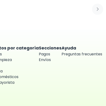
Sigui
tos por categoría
Secciones
Ayuda
s
Pagos
Preguntas frecuentes
impieza
Envíos
ía
omésticos
yorista