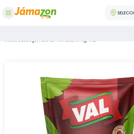
SELECC
Abrir menú
Inicio
/
Catálogo
/
Puré de Tomate, 1.7 kg, VAL