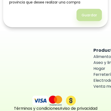
provincia que desee realizar una compra
provincia que desee realizar una compra
Guardar
Guardar
Produc
Alimento
Aseo y l
Hogar
Ferreter
Electrod
Venta ma
Términos y condiciones
Aviso de privacidad