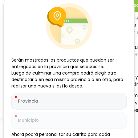
-
+
Añadi
Puré de tomate listo para
seleccionados. Ideal como 
caseras, aportando sabor n
Modo de uso:
Agregar directamente a tu
requiera la receta. Puede 
Serán mostrados los productos que puedan ser
Serán mostrados los productos que puedan ser
gusto.
entregados en la provincia que seleccione.
entregados en la provincia que seleccione.
Conservación:
Luego de culminar una compra podrá elegir otro
Luego de culminar una compra podrá elegir otro
Mantener en lugar fresco y
destinatario en esa misma provincia o en otra, para
destinatario en esa misma provincia o en otra, para
consumir en un plazo máxim
realizar una nueva si así lo desea.
realizar una nueva si así lo desea.
¿Necesitas una cantidad m
adquirir este producto en 
por unidades, con opcione
Ahora podrá personalizar su carrito para cada
Ahora podrá personalizar su carrito para cada