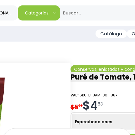
IONA TU REGIÓN
Categorías
Catálogo
O
Conservas, enlatados y con
Puré de Tomate, 1
-
VAL
SKU:
B-JAM-001-887
$
4
83
$
5
08
Especificaciones