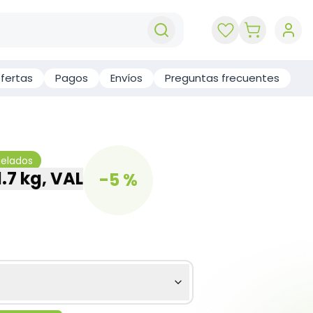
key 'cart (e
fertas
Pagos
Envíos
Preguntas frecuentes
gelados
.7 kg, VAL
-5 %