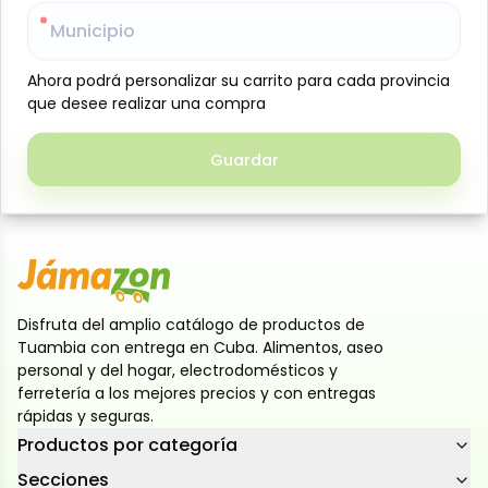
La salsa de tomate boloñesa Val en pouch, 240 g, es
Municipio
Municipio
la combinación perfecta de tomates maduros y
carne seleccionada, sazonada con hierbas y
Ahora podrá personalizar su carrito para cada provincia
Ahora podrá personalizar su carrito para cada provincia
especias para un sabor auténtico. Ideal para
que desee realizar una compra
que desee realizar una compra
acompañar pastas, lasañas, pizzas o como base de
guisos, su práctico envase permite servir fácilmente
Guardar
Guardar
y conservar toda su frescura hasta el momento de
usarla.
Disfruta del amplio catálogo de productos de
Tuambia con entrega en Cuba. Alimentos, aseo
personal y del hogar, electrodomésticos y
ferretería a los mejores precios y con entregas
rápidas y seguras.
Productos por categoría
Secciones