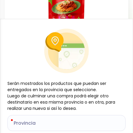
Conservas, enlatados y congelados
Salsa de tomate boloñesa pouch, 240 g,
Val
-
VAL
SKU:
B-JAM-001-1586
$
0
77
$
0
81
Serán mostrados los productos que puedan ser
Serán mostrados los productos que puedan ser
entregados en la provincia que seleccione.
entregados en la provincia que seleccione.
Especificaciones
Luego de culminar una compra podrá elegir otro
Luego de culminar una compra podrá elegir otro
destinatario en esa misma provincia o en otra, para
destinatario en esa misma provincia o en otra, para
realizar una nueva si así lo desea.
realizar una nueva si así lo desea.
-
+
Provincia
Provincia
Añadir al carrito