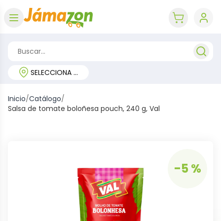
Abrir menú
key 'cart (e
SELECCIONA TU REGIÓN
Inicio
/
Catálogo
/
Salsa de tomate boloñesa pouch, 240 g, Val
-5 %