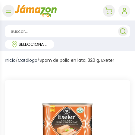
Abrir menú
key 'cart (e
SELECCIONA TU REGIÓN
Inicio
/
Catálogo
/
Spam de pollo en lata, 320 g, Exeter