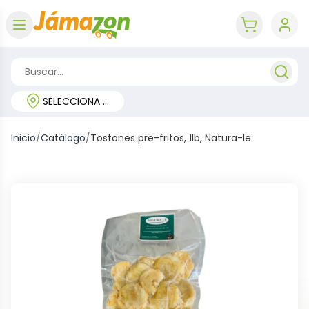
Abrir menú
key 'cart (e
SELECCIONA TU REGIÓN
Inicio
/
Catálogo
/
Tostones pre-fritos, 1lb, Natura-le