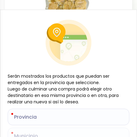
Frutas, vegetales y viandas
Tostones pre-fritos, 1lb, Natura-le
-
NATURA-LE
SKU:
B-JAM-001-1387
$
2
88
Serán mostrados los productos que puedan ser
Serán mostrados los productos que puedan ser
entregados en la provincia que seleccione.
entregados en la provincia que seleccione.
Especificaciones
Luego de culminar una compra podrá elegir otro
Luego de culminar una compra podrá elegir otro
destinatario en esa misma provincia o en otra, para
destinatario en esa misma provincia o en otra, para
realizar una nueva si así lo desea.
realizar una nueva si así lo desea.
-
+
Provincia
Provincia
Añadir al carrito
Los tostones pre-fritos Natura-le, 1 lb, son prácticos
Municipio
Municipio
y listos para terminar de dorar en minutos.