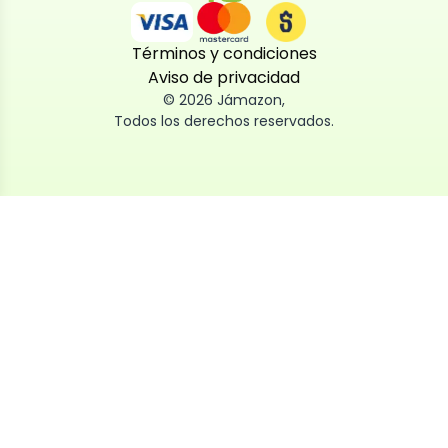
Términos y condiciones
Aviso de privacidad
©
2026
Jámazon
,
Todos los derechos reservados.
Utilizamos cookies
Utilizamos cookies propias y de terceros, tanto de
sesión como persistentes, para que la navegación
por nuestra web sea fácil, segura y personalizada.
También las usamos para obtener estadísticas,
analizar el uso del sitio y adaptar su contenido a ti.
Puedes aceptar, rechazar o configurar las cookies
ahora, y modificar tu consentimiento en cualquier
momento
Al dar click en
Aceptar
, aceptas nuestro uso de cookies.