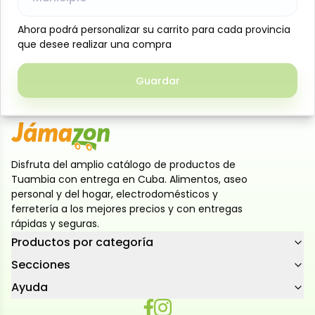
Elaborados a partir de plátano seleccionado,
Ahora podrá personalizar su carrito para cada provincia
Ahora podrá personalizar su carrito para cada provincia
ofrecen textura crujiente por fuera y suave por
que desee realizar una compra
que desee realizar una compra
dentro. Ideales como acompañamiento o aperitivo,
permiten disfrutar el sabor tradicional con mayor
Guardar
Guardar
rapidez y comodidad en tu cocina
Disfruta del amplio catálogo de productos de
Tuambia con entrega en Cuba. Alimentos, aseo
personal y del hogar, electrodomésticos y
ferretería a los mejores precios y con entregas
rápidas y seguras.
Productos por categoría
Secciones
Ayuda