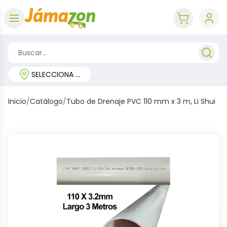
Abrir menú
key 'cart (e
SELECCIONA TU REGIÓN
Inicio
/
Catálogo
/
Tubo de Drenaje PVC 110 mm x 3 m, Li Shui