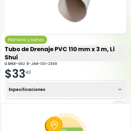
Plomería y baños
Tubo de Drenaje PVC 110 mm x 3 m, Li
Shui
-
LI SHUI
SKU:
B-JAM-001-2349
$
33
40
Especificaciones
-
+
Añadir al carrito
Tubo de drenaje fabricado en PVC-U (Policloruro de