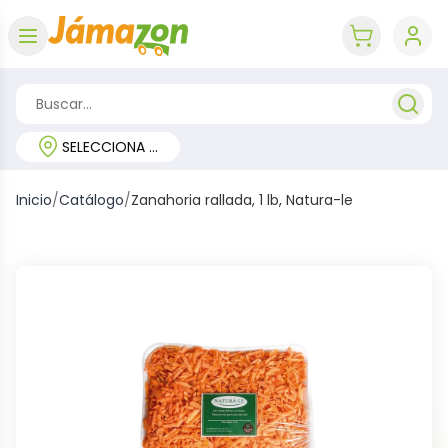
Abrir menú
key 'cart (e
SELECCIONA TU REGIÓN
Inicio
/
Catálogo
/
Zanahoria rallada, 1 lb, Natura-le