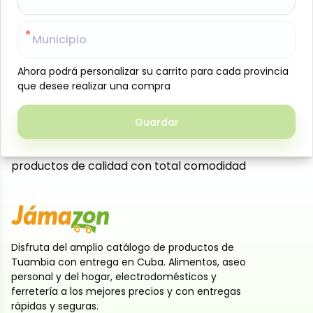
usar, que conserva todo su sabor natural, color
vibrante y textura crujiente. Perfecta para preparar
Municipio
Municipio
ensaladas nutritivas, guarniciones, jugos o recetas
saludables de manera rápida y práctica. Su
Ahora podrá personalizar su carrito para cada provincia
Ahora podrá personalizar su carrito para cada provincia
presentación de 1 lb facilita su almacenamiento y
que desee realizar una compra
que desee realizar una compra
manejo, garantizando frescura en cada porción. Un
ingrediente versátil que aporta vitaminas y
Guardar
Guardar
minerales esenciales a tu alimentación diaria.
Disponible en Tuambía para que disfrutes de
productos de calidad con total comodidad
Disfruta del amplio catálogo de productos de
Tuambia con entrega en Cuba. Alimentos, aseo
personal y del hogar, electrodomésticos y
ferretería a los mejores precios y con entregas
rápidas y seguras.