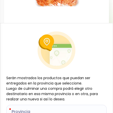
Frutas, vegetales y viandas
Zanahoria rallada, 1 lb, Natura-le
-
NATURA-LE
SKU:
B-JAM-001-1435
$
1
59
Especificaciones
Serán mostrados los productos que puedan ser
Serán mostrados los productos que puedan ser
entregados en la provincia que seleccione.
entregados en la provincia que seleccione.
-
+
Luego de culminar una compra podrá elegir otro
Luego de culminar una compra podrá elegir otro
destinatario en esa misma provincia o en otra, para
destinatario en esa misma provincia o en otra, para
Añadir al carrito
realizar una nueva si así lo desea.
realizar una nueva si así lo desea.
Zanahoria rallada, 1 lb, Natura-le: Zanahoria fresca y
Provincia
Provincia
cuidadosamente seleccionada, rallada y lista para