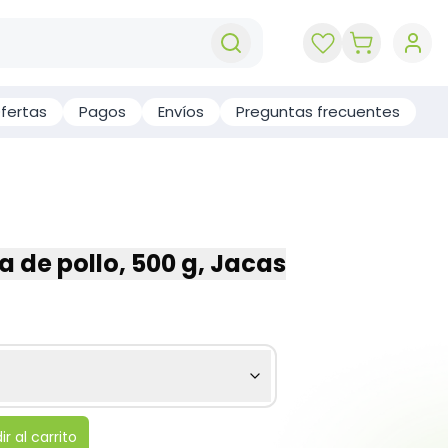
key 'cart (e
fertas
Pagos
Envíos
Preguntas frecuentes
 de pollo, 500 g, Jacas
r al carrito