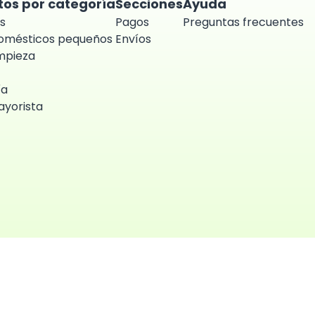
tos por categoría
Secciones
Ayuda
s
Pagos
Preguntas frecuentes
domésticos pequeños
Envíos
impieza
ía
yorista