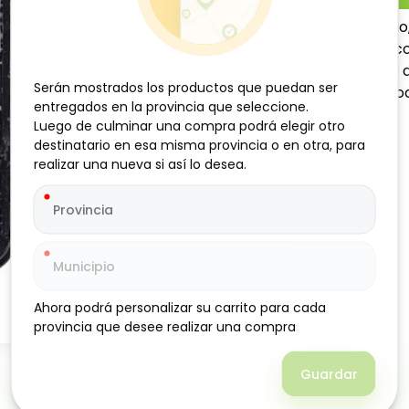
Bistec de pechuga de pollo, 
hueso, tierno y de rápida 
o recetas ligeras del día a
Serán mostrados los productos que puedan ser
Serán mostrados los productos que puedan ser
práctico y versátil en la co
entregados en la provincia que seleccione.
entregados en la provincia que seleccione.
Luego de culminar una compra podrá elegir otro
Luego de culminar una compra podrá elegir otro
destinatario en esa misma provincia o en otra, para
destinatario en esa misma provincia o en otra, para
realizar una nueva si así lo desea.
realizar una nueva si así lo desea.
Ahora podrá personalizar su carrito para cada
Ahora podrá personalizar su carrito para cada
provincia que desee realizar una compra
provincia que desee realizar una compra
Guardar
Guardar