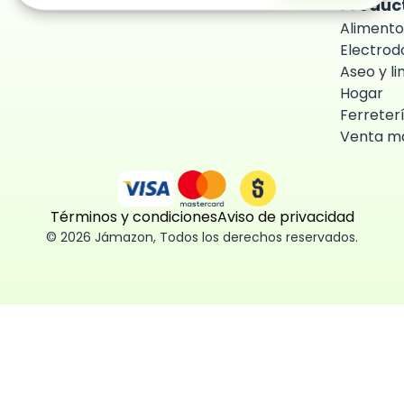
Produc
Alimento
Electro
Aseo y l
Hogar
Ferreter
Venta ma
Términos y condiciones
Aviso de privacidad
©
2026
Jámazon
,
Todos los derechos reservados.
ón como
 fácil, segura
ísticas,