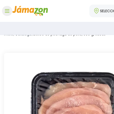
SELECC
Abrir menú
Inicio
/
Catálogo
/
Bistec de pechuga de pollo, 500 g, Jacas