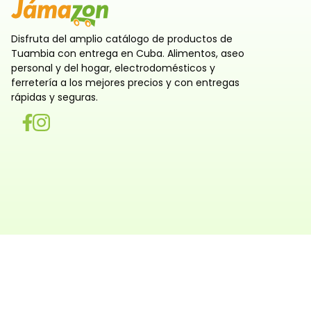
Disfruta del amplio catálogo de productos de
Tuambia con entrega en Cuba. Alimentos, aseo
personal y del hogar, electrodomésticos y
ferretería a los mejores precios y con entregas
rápidas y seguras.
Utilizamos cookies
Utilizamos cookies propias y de terceros, tanto de sesi
persistentes, para que la navegación por nuestra web sea
y personalizada. También las usamos para obtener estad