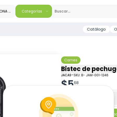
IONA TU REGIÓN
Categorías
Catálogo
O
Carnes
Bistec de pechuga
-
JACAS
SKU:
B- JAM-001-1246
$
5
68
Especificaciones
-
+
Añadi