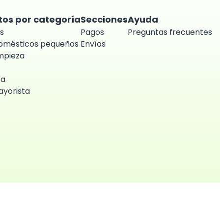
tos por categoría
Secciones
Ayuda
s
Pagos
Preguntas frecuentes
domésticos pequeños
Envíos
impieza
ía
yorista