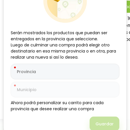
-
+
Añadi
Crema de maní Nutsome, 16
calidad. Ideal para untar e
postres, batidos y recetas 
Serán mostrados los productos que puedan ser
Serán mostrados los productos que puedan ser
entregados en la provincia que seleccione.
entregados en la provincia que seleccione.
delicioso, perfecto para to
Luego de culminar una compra podrá elegir otro
Luego de culminar una compra podrá elegir otro
destinatario en esa misma provincia o en otra, para
destinatario en esa misma provincia o en otra, para
realizar una nueva si así lo desea.
realizar una nueva si así lo desea.
Ahora podrá personalizar su carrito para cada
Ahora podrá personalizar su carrito para cada
provincia que desee realizar una compra
provincia que desee realizar una compra
Guardar
Guardar