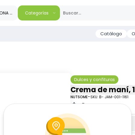
IONA TU REGIÓN
Categorías
Catálogo
O
Dulces y confituras
Crema de maní, 1
-
NUTSOME
SKU:
B- JAM-001-1161
$
4
64
Especificaciones