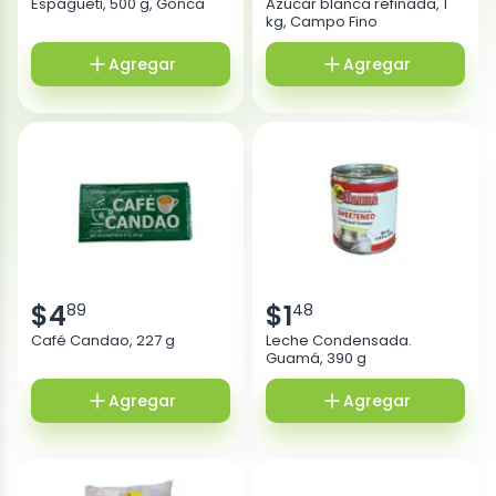
Espagueti, 500 g, Gonca
Azúcar blanca refinada, 1
kg, Campo Fino
Agregar
Agregar
$
4
$
1
89
48
Café Candao, 227 g
Leche Condensada.
Guamá, 390 g
Agregar
Agregar