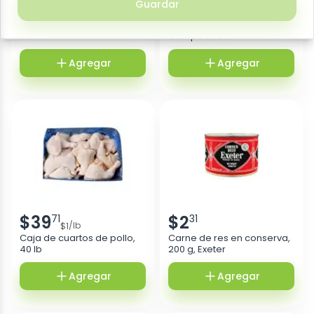
Guardar
Guardar
$
1
$
1
30
88
Frijol negro, 500 g, Campo
Frijol colorado, 500 g,
Lindo
Campo Lindo
Agregar
Agregar
$
39
$
2
71
31
$
1
/
lb
Caja de cuartos de pollo,
Carne de res en conserva,
40 lb
200 g, Exeter
Agregar
Agregar