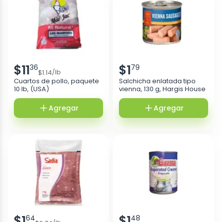
$
11
$
1
36
79
$
1.14
/
lb
Cuartos de pollo, paquete
Salchicha enlatada tipo
10 lb, (USA)
vienna, 130 g, Hargis House
Agregar
Agregar
$
1
$
1
64
48