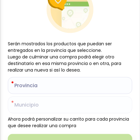
Serán mostrados los productos que puedan ser
Serán mostrados los productos que puedan ser
$
2
$
5
89
08
entregados en la provincia que seleccione.
entregados en la provincia que seleccione.
Picadillo de carne en lata,
Pechuga de pollo enlatada
Luego de culminar una compra podrá elegir otro
Luego de culminar una compra podrá elegir otro
425 g, Exeter
, 12.5 oz, Hargis House
destinatario en esa misma provincia o en otra, para
destinatario en esa misma provincia o en otra, para
realizar una nueva si así lo desea.
realizar una nueva si así lo desea.
Agregar
Agregar
Provincia
Provincia
Municipio
Municipio
Ahora podrá personalizar su carrito para cada provincia
Ahora podrá personalizar su carrito para cada provincia
que desee realizar una compra
que desee realizar una compra