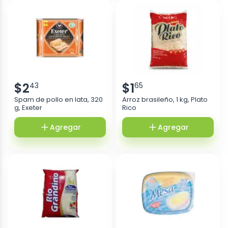
$
2
$
1
43
65
Spam de pollo en lata, 320
Arroz brasileño, 1 kg, Plato
g, Exeter
Rico
Agregar
Agregar