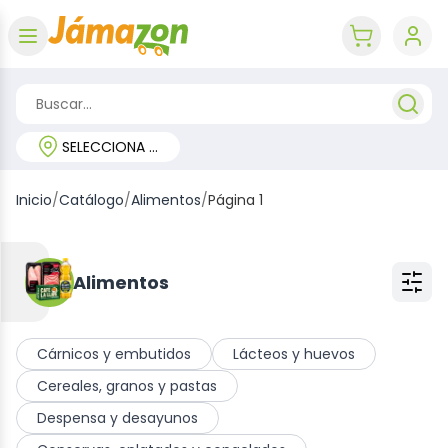
Abrir menú
key 'cart (e
SELECCIONA TU REGIÓN
Inicio
/
Catálogo
/
Alimentos
/
Página 1
Alimentos
Cárnicos y embutidos
Lácteos y huevos
Cereales, granos y pastas
Despensa y desayunos