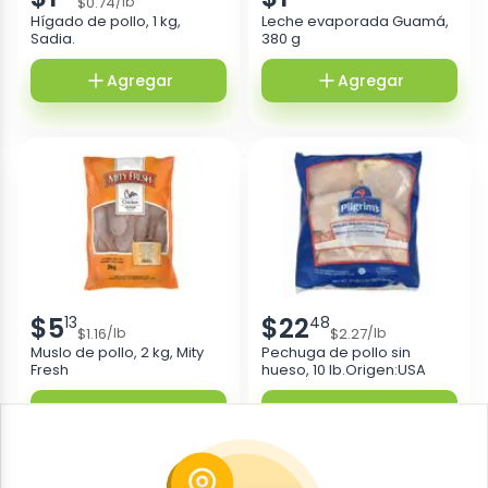
$
0.74
/
lb
Hígado de pollo, 1 kg,
Leche evaporada Guamá,
Sadia.
380 g
Agregar
Agregar
$
5
$
22
13
48
$
1.16
$
2.27
/
lb
/
lb
Muslo de pollo, 2 kg, Mity
Pechuga de pollo sin
Fresh
hueso, 10 lb.Origen:USA
Agregar
Agregar