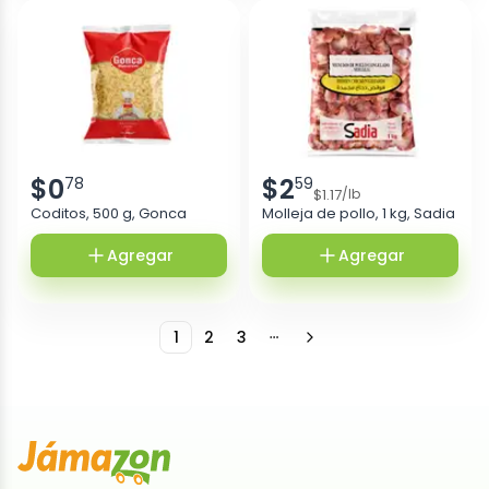
$
0
$
2
78
59
$
1.17
/
lb
Coditos, 500 g, Gonca
Molleja de pollo, 1 kg, Sadia
Agregar
Agregar
1
2
3
More pages