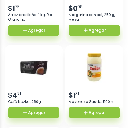
$
1
$
0
75
98
Arroz brasileño, 1 kg, Rio
Margarina con sal, 250 g,
Grandino
Mesa
Agregar
Agregar
$
4
$
1
71
31
Café Nezka, 250g
Mayonesa Saude, 500 ml
Agregar
Agregar