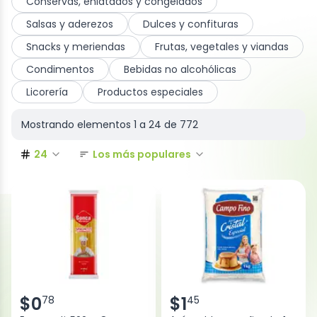
Conservas, enlatados y congelados
Salsas y aderezos
Dulces y confituras
Snacks y meriendas
Frutas, vegetales y viandas
Condimentos
Bebidas no alcohólicas
Licorería
Productos especiales
Mostrando elementos
1
a
24
de
772
24
Los más populares
$
0
$
1
78
45