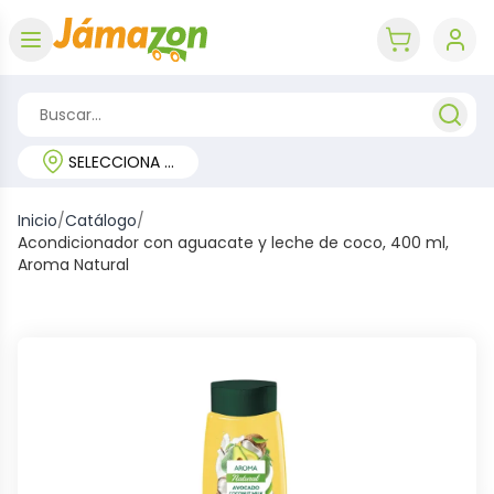
Abrir menú
key 'cart (e
SELECCIONA TU REGIÓN
Inicio
/
Catálogo
/
Acondicionador con aguacate y leche de coco, 400 ml,
Aroma Natural