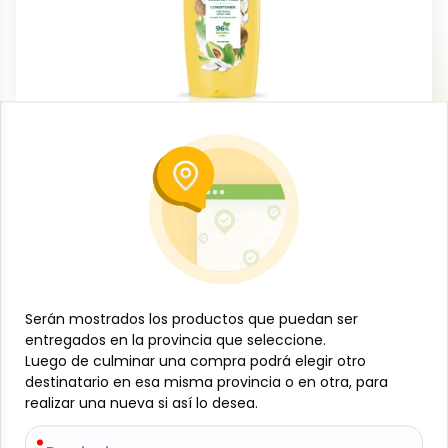
Aseo personal
Acondicionador con aguacate y leche
de coco, 400 ml, Aroma Natural
-
AROMA NATURAL
SKU:
B-JAM-001-1751
$
2
79
Serán mostrados los productos que puedan ser
Serán mostrados los productos que puedan ser
entregados en la provincia que seleccione.
entregados en la provincia que seleccione.
Especificaciones
Luego de culminar una compra podrá elegir otro
Luego de culminar una compra podrá elegir otro
destinatario en esa misma provincia o en otra, para
destinatario en esa misma provincia o en otra, para
realizar una nueva si así lo desea.
realizar una nueva si así lo desea.
-
+