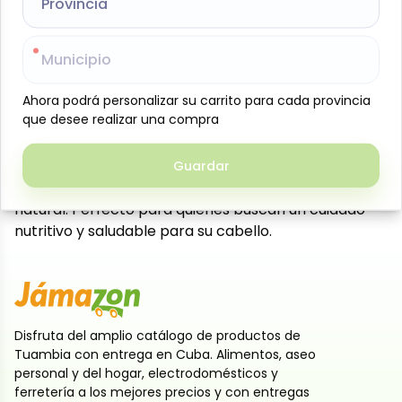
Añadir al carrito
Provincia
Provincia
Acondicionador Aguacate y Leche de Coco, 400 ml,
Aroma Natural. Formulado para hidratar
Municipio
Municipio
profundamente, nutrir y suavizar todo tipo de
Ahora podrá personalizar su carrito para cada provincia
Ahora podrá personalizar su carrito para cada provincia
cabello, aportando brillo y suavidad gracias a los
que desee realizar una compra
que desee realizar una compra
extractos de aguacate y leche de coco. Su
presentación de 400 ml es ideal para uso diario,
ayudando a desenredar y mantener el cabello
Guardar
Guardar
manejable, hidratado y con un aroma agradable y
natural. Perfecto para quienes buscan un cuidado
nutritivo y saludable para su cabello.
Disfruta del amplio catálogo de productos de
Tuambia con entrega en Cuba. Alimentos, aseo
personal y del hogar, electrodomésticos y
ferretería a los mejores precios y con entregas