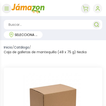
Abrir menú
key 'cart (e
SELECCIONA TU REGIÓN
Inicio
/
Catálogo
/
Caja de galletas de mantequilla (48 x 75 g) Nezka