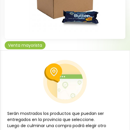
Venta mayorista
Caja de galletas de mantequilla (48 x
75 g) Nezka
-
NEZKA
SKU:
MAY-001-2170
$
28
80
Especificaciones
-
+
Serán mostrados los productos que puedan ser
Serán mostrados los productos que puedan ser
entregados en la provincia que seleccione.
entregados en la provincia que seleccione.
Añadir al carrito
Luego de culminar una compra podrá elegir otro
Luego de culminar una compra podrá elegir otro