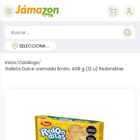
Abrir menú
key 'cart (e
SELECCIONA TU REGIÓN
Inicio
/
Catálogo
/
Galleta Dulce cremada limón, 408 g (12 u) Redonditas