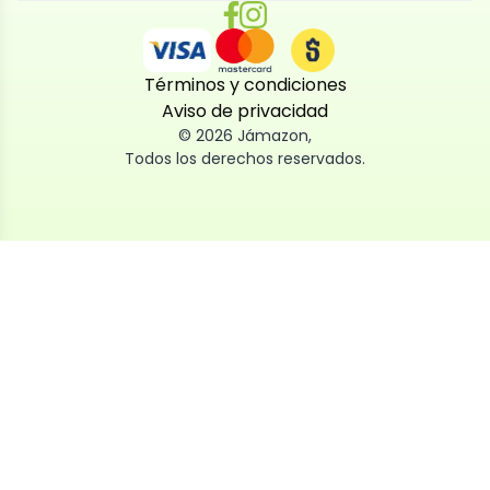
Términos y condiciones
Aviso de privacidad
©
2026
Jámazon
,
Todos los derechos reservados.
Utilizamos cookies
Utilizamos cookies propias y de terceros, tanto de
sesión como persistentes, para que la navegación
por nuestra web sea fácil, segura y personalizada.
También las usamos para obtener estadísticas,
analizar el uso del sitio y adaptar su contenido a ti.
Puedes aceptar, rechazar o configurar las cookies
ahora, y modificar tu consentimiento en cualquier
momento