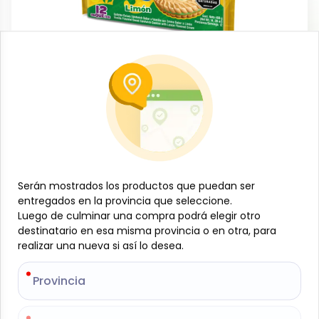
Dulces y confituras
Galleta Dulce cremada limón, 408 g (12
u) Redonditas
-
REDONDITAS
SKU:
B-JAM-001-1562
$
2
Serán mostrados los productos que puedan ser
Serán mostrados los productos que puedan ser
65
entregados en la provincia que seleccione.
entregados en la provincia que seleccione.
Luego de culminar una compra podrá elegir otro
Luego de culminar una compra podrá elegir otro
destinatario en esa misma provincia o en otra, para
destinatario en esa misma provincia o en otra, para
Especificaciones
realizar una nueva si así lo desea.
realizar una nueva si así lo desea.
-
+
Provincia
Provincia
Añadir al carrito