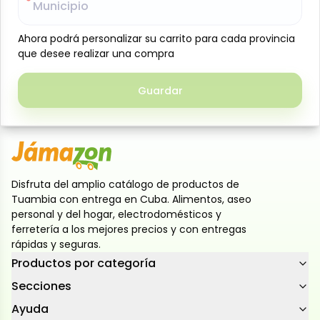
Municipio
Municipio
Galletas dulces rellenas con crema sabor limón, con
una textura crujiente y un delicioso centro cremoso.
Ahora podrá personalizar su carrito para cada provincia
Ahora podrá personalizar su carrito para cada provincia
Ideales para meriendas, loncheras o para disfrutar
que desee realizar una compra
que desee realizar una compra
en cualquier momento del día. Presentación de 408
g en 12 paquetes individuales de 34 g cada uno,
Guardar
Guardar
prácticos para llevar y conservar su frescura.
Disfruta del amplio catálogo de productos de
Tuambia con entrega en Cuba. Alimentos, aseo
personal y del hogar, electrodomésticos y
ferretería a los mejores precios y con entregas
rápidas y seguras.
Productos por categoría
Secciones
Ayuda