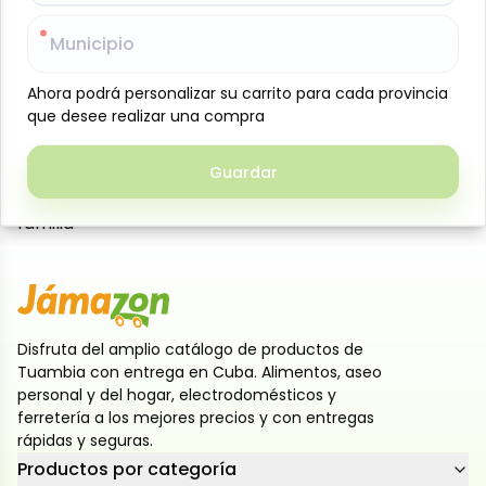
Galleta Salada Delicita Integral, 367.5 g (12,96 oz).
Crujientes y elaboradas con harina integral, ofrecen
Municipio
Municipio
un sabor más intenso y una textura ligera ideal para
quienes prefieren opciones con mayor aporte de
Ahora podrá personalizar su carrito para cada provincia
Ahora podrá personalizar su carrito para cada provincia
que desee realizar una compra
que desee realizar una compra
fibra. Perfectas para acompañar quesos, cremas,
embutidos o disfrutar solas como snack saludable
en cualquier momento del día. Su práctico formato
Guardar
Guardar
conserva la frescura y es ideal para compartir en
familia
Disfruta del amplio catálogo de productos de
Tuambia con entrega en Cuba. Alimentos, aseo
personal y del hogar, electrodomésticos y
ferretería a los mejores precios y con entregas
rápidas y seguras.
Productos por categoría