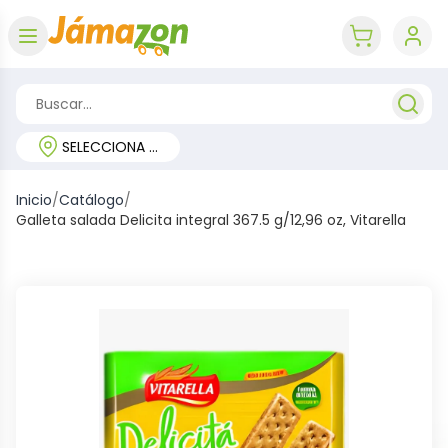
Abrir menú
key 'cart (e
SELECCIONA TU REGIÓN
Inicio
/
Catálogo
/
Galleta salada Delicita integral 367.5 g/12,96 oz, Vitarella