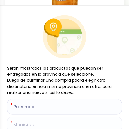
Cereales, granos y pastas
Garbanzo, 500 g, Campo Lindo
-
CAMPO LINDO
SKU:
B-JAM-001-1600
$
1
39
Serán mostrados los productos que puedan ser
Serán mostrados los productos que puedan ser
entregados en la provincia que seleccione.
entregados en la provincia que seleccione.
Especificaciones
Luego de culminar una compra podrá elegir otro
Luego de culminar una compra podrá elegir otro
destinatario en esa misma provincia o en otra, para
destinatario en esa misma provincia o en otra, para
realizar una nueva si así lo desea.
realizar una nueva si así lo desea.
-
+
Provincia
Provincia
Añadir al carrito
El garbanzo Campo Lindo, 500 g, es una legumbre
Municipio
Municipio
nutritiva y versátil, ideal para preparar sopas,