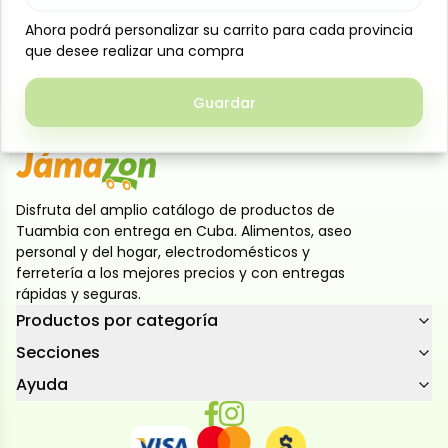
ensaladas, guisos y hummus casero. Su textura firme
Ahora podrá personalizar su carrito para cada provincia
Ahora podrá personalizar su carrito para cada provincia
y sabor suave lo hacen perfecto para recetas
que desee realizar una compra
que desee realizar una compra
tradicionales y modernas, aportando proteínas,
fibra y sabor a tus comidas de manera práctica.
Guardar
Guardar
Disfruta del amplio catálogo de productos de
Tuambia con entrega en Cuba. Alimentos, aseo
personal y del hogar, electrodomésticos y
ferretería a los mejores precios y con entregas
rápidas y seguras.
Productos por categoría
Secciones
Ayuda