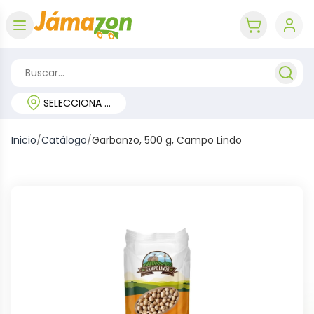
Abrir menú
key 'cart (e
SELECCIONA TU REGIÓN
Inicio
/
Catálogo
/
Garbanzo, 500 g, Campo Lindo