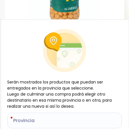
Conservas, enlatados y congelados
Garbanzo cocido, 570 g, Alimerka
-
ALIMERKA
SKU:
B-JAM-001-2011
$
3
44
Especificaciones
Serán mostrados los productos que puedan ser
Serán mostrados los productos que puedan ser
entregados en la provincia que seleccione.
entregados en la provincia que seleccione.
Luego de culminar una compra podrá elegir otro
Luego de culminar una compra podrá elegir otro
-
+
destinatario en esa misma provincia o en otra, para
destinatario en esa misma provincia o en otra, para
realizar una nueva si así lo desea.
realizar una nueva si así lo desea.
Añadir al carrito
Provincia
Provincia
Los garbanzos cocidos Alimerka son una conserva
de legumbres listas para consumir, elaboradas con