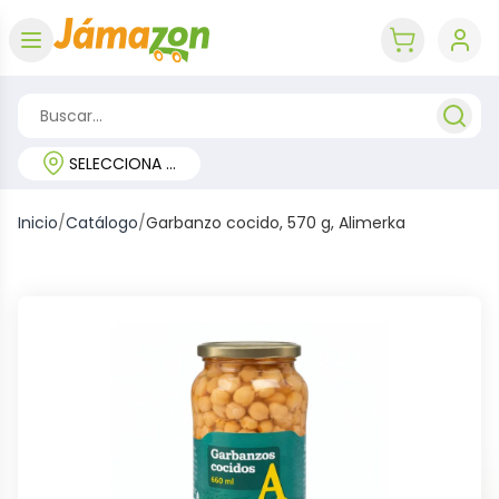
Abrir menú
key 'cart (e
SELECCIONA TU REGIÓN
Inicio
/
Catálogo
/
Garbanzo cocido, 570 g, Alimerka