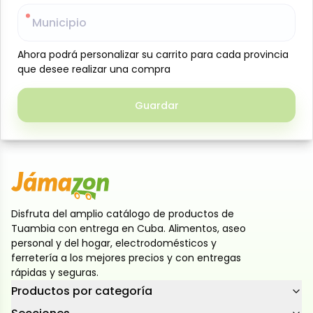
garbanzos seleccionados y cocidos hasta lograr una
Municipio
Municipio
textura tierna y uniforme. Se presentan en su líquido
de conservación para mantener su sabor natural y
Ahora podrá personalizar su carrito para cada provincia
Ahora podrá personalizar su carrito para cada provincia
su calidad. Son muy prácticos para preparar platos
que desee realizar una compra
que desee realizar una compra
rápidos y nutritivos como potajes, guisos, ensaladas,
hummus o salteados, sin necesidad de remojo ni
Guardar
Guardar
cocción previa. Su formato de 570 g es ideal para el
uso diario en la cocina doméstica.
Disfruta del amplio catálogo de productos de
Tuambia con entrega en Cuba. Alimentos, aseo
personal y del hogar, electrodomésticos y
ferretería a los mejores precios y con entregas
rápidas y seguras.
Productos por categoría