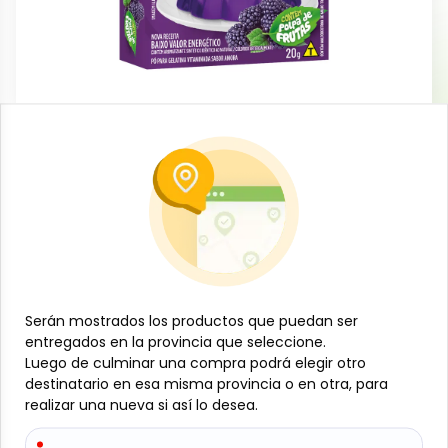
Dulces y confituras
Gelatina con pulpa de uva, 20 g, Apti
-
APTI
SKU:
B-JAM-001-857
$
0
49
Especificaciones
Serán mostrados los productos que puedan ser
Serán mostrados los productos que puedan ser
-
+
entregados en la provincia que seleccione.
entregados en la provincia que seleccione.
Luego de culminar una compra podrá elegir otro
Luego de culminar una compra podrá elegir otro
Añadir al carrito
destinatario en esa misma provincia o en otra, para
destinatario en esa misma provincia o en otra, para
realizar una nueva si así lo desea.
realizar una nueva si así lo desea.
Deliciosa gelatina con auténtico sabor a uva y trozos
de pulpa, fácil y rápida de preparar. Ideal para