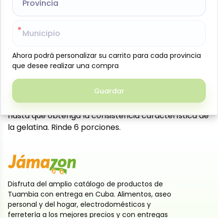
Provincia
Provincia
postres individuales o para compartir en familia, con
una textura firme y un sabor refrescante.
Municipio
Municipio
Presentación de 20 g, práctica y lista para disfrutar.
Modo de preparación:
Ahora podrá personalizar su carrito para cada provincia
Ahora podrá personalizar su carrito para cada provincia
Vierta el contenido del paquete en un recipiente y
que desee realizar una compra
que desee realizar una compra
añada 1 taza (250 ml) de agua hirviendo. Revuelva
hasta que se disuelva por completo. Agregue 1 taza
Guardar
Guardar
(250 ml) de agua fría. Luego deposite en un
recipiente o molde y coloque en el refrigerador
hasta que obtenga la consistencia característica de
la gelatina. Rinde 6 porciones.
Disfruta del amplio catálogo de productos de
Tuambia con entrega en Cuba. Alimentos, aseo
personal y del hogar, electrodomésticos y
ferretería a los mejores precios y con entregas