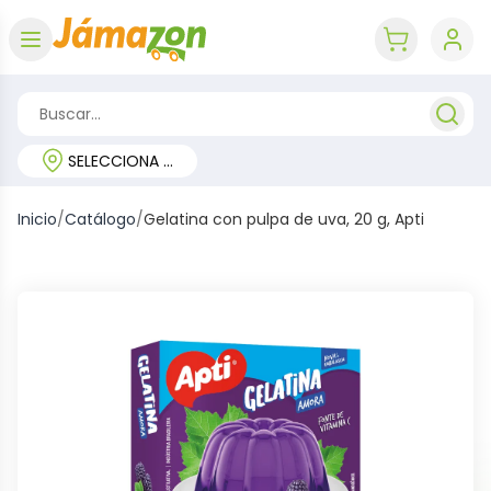
Abrir menú
key 'cart (e
SELECCIONA TU REGIÓN
Inicio
/
Catálogo
/
Gelatina con pulpa de uva, 20 g, Apti