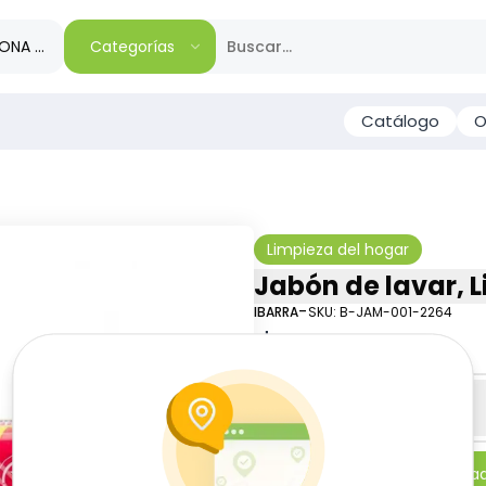
IONA TU REGIÓN
Categorías
Catálogo
O
Limpieza del hogar
Jabón de lavar, L
-
IBARRA
SKU:
B-JAM-001-2264
$
1
43
Especificaciones
-
+
Añadi