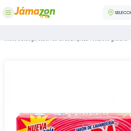
SELECC
Abrir menú
Inicio
/
Catálogo
/
Jabón de lavar, Limpieza Total, 300 g, Ibarra