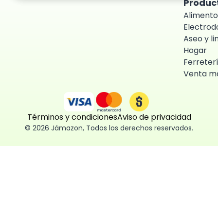
Produc
Alimento
Electro
Aseo y l
Hogar
Ferreter
Venta ma
Términos y condiciones
Aviso de privacidad
©
2026
Jámazon
,
Todos los derechos reservados.
ón como
 fácil, segura
ísticas,
des aceptar,
 consentimiento