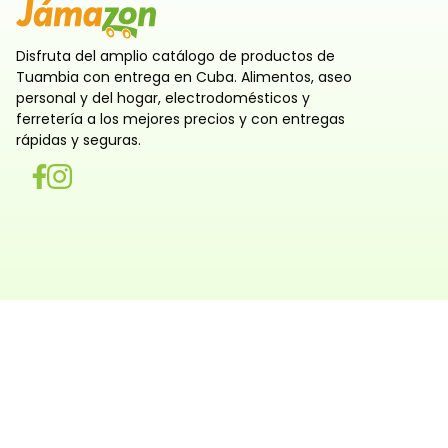
Disfruta del amplio catálogo de productos de
Tuambia con entrega en Cuba. Alimentos, aseo
personal y del hogar, electrodomésticos y
ferretería a los mejores precios y con entregas
rápidas y seguras.
Utilizamos cookies
Utilizamos cookies propias y de terceros, tanto de sesi
persistentes, para que la navegación por nuestra web sea
y personalizada. También las usamos para obtener estad
analizar el uso del sitio y adaptar su contenido a ti. Pue
rechazar o configurar las cookies ahora, y modificar tu