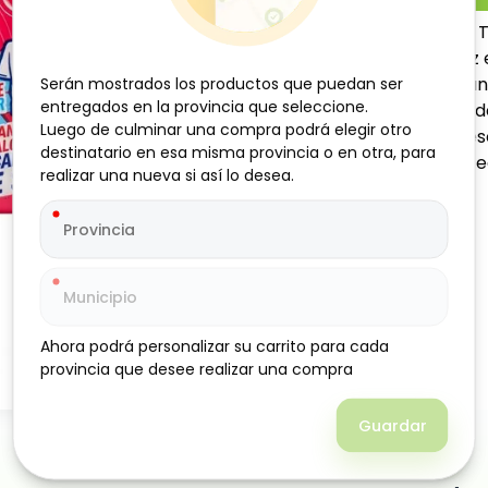
El jabón de lavar Limpieza 
limpieza profunda y eficaz
la suciedad diaria y las m
Serán mostrados los productos que puedan ser
Serán mostrados los productos que puedan ser
entregados en la provincia que seleccione.
entregados en la provincia que seleccione.
una agradable sensación de
Luego de culminar una compra podrá elegir otro
Luego de culminar una compra podrá elegir otro
espuma y facilita el proces
destinatario en esa misma provincia o en otra, para
destinatario en esa misma provincia o en otra, para
práctica, rendidora y perfe
realizar una nueva si así lo desea.
realizar una nueva si así lo desea.
Ahora podrá personalizar su carrito para cada
Ahora podrá personalizar su carrito para cada
provincia que desee realizar una compra
provincia que desee realizar una compra
Guardar
Guardar