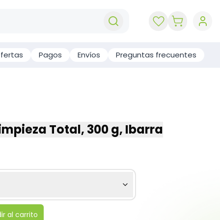
key 'cart (e
fertas
Pagos
Envíos
Preguntas frecuentes
impieza Total, 300 g, Ibarra
r al carrito