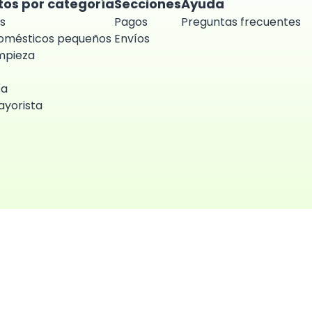
tos por categoría
Secciones
Ayuda
s
Pagos
Preguntas frecuentes
domésticos pequeños
Envíos
impieza
ía
yorista