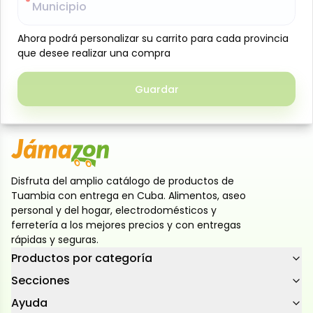
Municipio
Municipio
buscan un corte magro, tierno y versátil. Perfecto
para asar, hornear, filetear o preparar a la plancha,
Ahora podrá personalizar su carrito para cada provincia
Ahora podrá personalizar su carrito para cada provincia
conservando su jugosidad y sabor natural. Su
que desee realizar una compra
que desee realizar una compra
presentación facilita el manejo en cocina, siendo una
excelente opción tanto para el hogar como para
Guardar
Guardar
negocios gastronómicos. Producto Importado
Disfruta del amplio catálogo de productos de
Tuambia con entrega en Cuba. Alimentos, aseo
personal y del hogar, electrodomésticos y
ferretería a los mejores precios y con entregas
rápidas y seguras.
Productos por categoría
Secciones
Ayuda