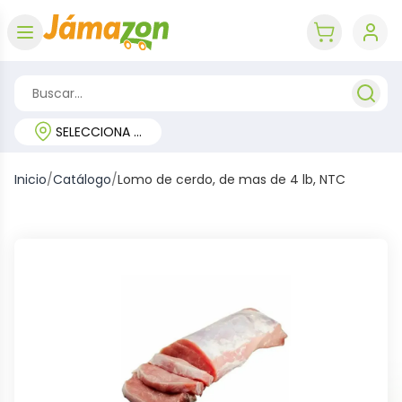
Abrir menú
key 'cart (e
SELECCIONA TU REGIÓN
Inicio
/
Catálogo
/
Lomo de cerdo, de mas de 4 lb, NTC