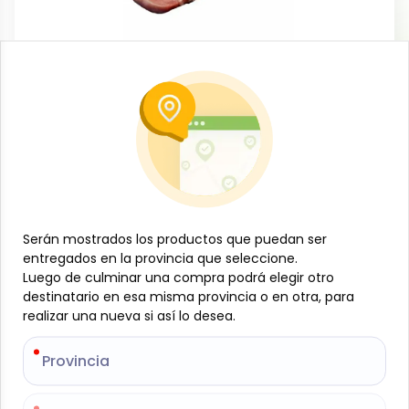
Carnes
Lomo de cerdo, de mas de 4 lb, NTC
-
NTC
SKU:
B-JAM-001-1667
$
18
98
$
3.44
/
lb
Serán mostrados los productos que puedan ser
Serán mostrados los productos que puedan ser
Especificaciones
entregados en la provincia que seleccione.
entregados en la provincia que seleccione.
Luego de culminar una compra podrá elegir otro
Luego de culminar una compra podrá elegir otro
destinatario en esa misma provincia o en otra, para
destinatario en esa misma provincia o en otra, para
-
+
realizar una nueva si así lo desea.
realizar una nueva si así lo desea.
Añadir al carrito
Provincia
Provincia
Lomo de cerdo NTC en presentación de 2 unidades
con peso total superior a 4 lb, ideal para quienes