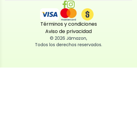
Términos y condiciones
Aviso de privacidad
©
2026
Jámazon
,
Todos los derechos reservados.
Utilizamos cookies
Utilizamos cookies propias y de terceros, tanto de
sesión como persistentes, para que la navegación
por nuestra web sea fácil, segura y personalizada.
También las usamos para obtener estadísticas,
analizar el uso del sitio y adaptar su contenido a ti.
Puedes aceptar, rechazar o configurar las cookies
ahora, y modificar tu consentimiento en cualquier
momento