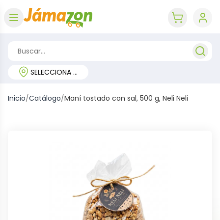
Abrir menú
key 'cart (e
SELECCIONA TU REGIÓN
Inicio
/
Catálogo
/
Maní tostado con sal, 500 g, Neli Neli