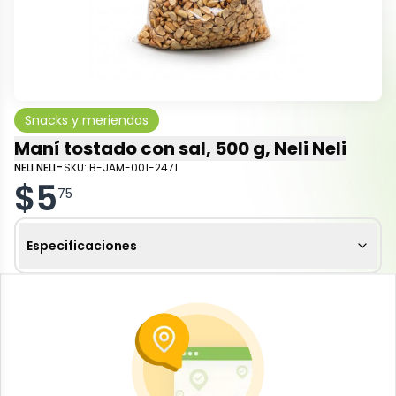
Snacks y meriendas
Maní tostado con sal, 500 g, Neli Neli
-
NELI NELI
SKU:
B-JAM-001-2471
$
5
75
Especificaciones
-
+
Añadir al carrito
Disfruta del auténtico sabor del maní tostado con
sal Neli Neli, presentado en un práctico envase de