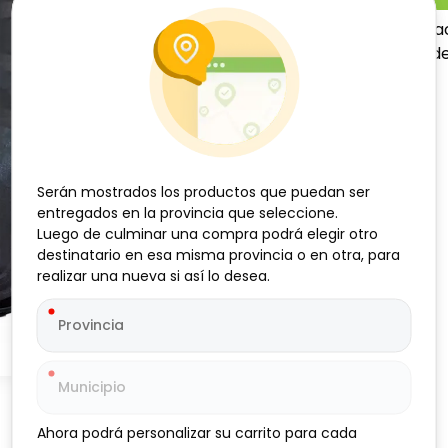
Filete de Merluza, 500 g, Ja
Contiene 15 % de glaseo, id
Serán mostrados los productos que puedan ser
Serán mostrados los productos que puedan ser
entregados en la provincia que seleccione.
entregados en la provincia que seleccione.
Luego de culminar una compra podrá elegir otro
Luego de culminar una compra podrá elegir otro
destinatario en esa misma provincia o en otra, para
destinatario en esa misma provincia o en otra, para
realizar una nueva si así lo desea.
realizar una nueva si así lo desea.
Ahora podrá personalizar su carrito para cada
Ahora podrá personalizar su carrito para cada