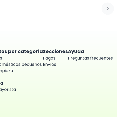
Sigui
tos por categoría
Secciones
Ayuda
s
Pagos
Preguntas frecuentes
domésticos pequeños
Envíos
impieza
ía
yorista