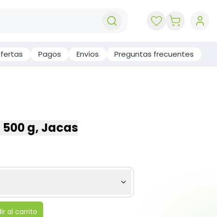
key 'cart (e
fertas
Pagos
Envíos
Preguntas frecuentes
, 500 g, Jacas
r al carrito