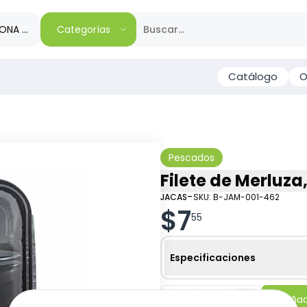
IONA TU REGIÓN
Categorías
Catálogo
O
Pescados
Filete de Merluza
-
JACAS
SKU:
B-JAM-001-462
$
7
55
Especificaciones
-
+
Añadi