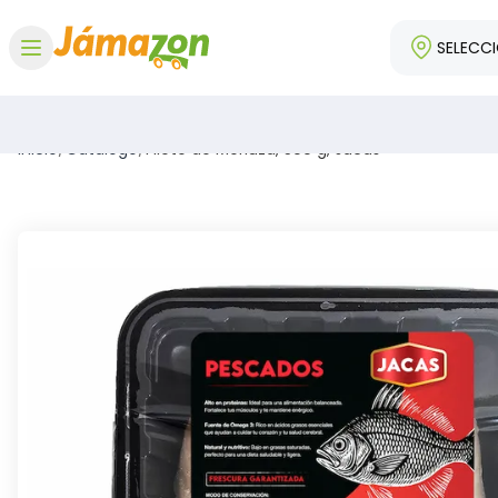
SELECC
Abrir menú
Inicio
/
Catálogo
/
Filete de Merluza, 500 g, Jacas