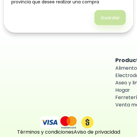
provincia que desee realizar una compra
provincia que desee realizar una compra
Guardar
Guardar
Produc
Alimento
Electro
Aseo y l
Hogar
Ferreter
Venta ma
Términos y condiciones
Aviso de privacidad